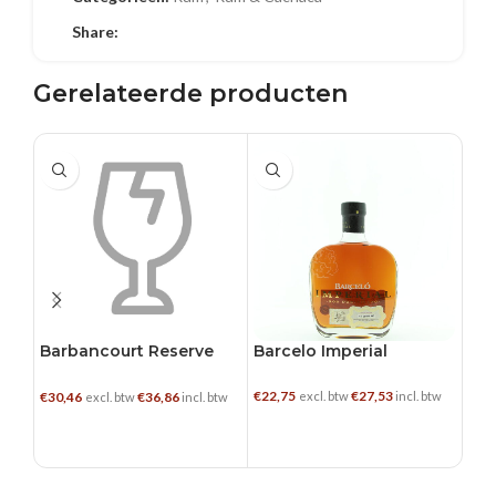
Share:
Gerelateerde producten
0.7 L
0.7 L
0.7
Barbancourt Reserve
Barcelo Imperial
Flo
Speciale 8YO
€
22,75
€
27,53
€
13,
€
30,46
€
36,86
excl. btw
incl. btw
excl. btw
incl. btw
TOEVOEGEN AAN WINKELWAGEN
TOEVOEGEN AAN WINKELWAGEN