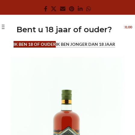
0
MENU
€
0,00
Bent u 18 jaar of ouder?
0.7 L
IK BEN 18 OF OUDER
IK BEN JONGER DAN 18 JAAR