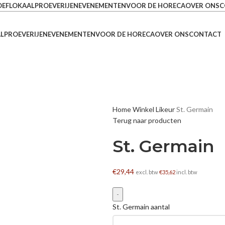
OEFLOKAAL
PROEVERIJEN
EVENEMENTEN
VOOR DE HORECA
OVER ONS
C
L
PROEVERIJEN
EVENEMENTEN
VOOR DE HORECA
OVER ONS
CONTACT
Home
Winkel
Likeur
St. Germain
Terug naar producten
St. Germain
€
29,44
excl. btw
€
35,62
incl. btw
St. Germain aantal