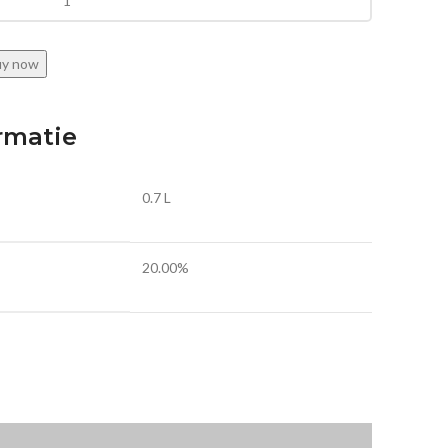
uy now
rmatie
0.7 L
20.00%