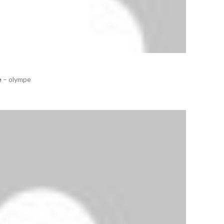
e
– olympe