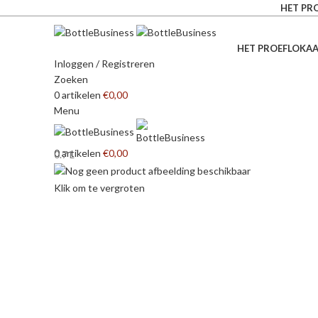
HET PR
HET PROEFLOKAA
Inloggen / Registreren
Zoeken
0
artikelen
€
0,00
Menu
0
artikelen
€
0,00
0.7 L
Klik om te vergroten