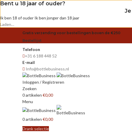
Bent u 18 jaar of ouder?
Je
Ik ben 18 of ouder
Ik ben jonger dan 18 jaar
Laden…
Gratis verzending voor bestellingen boven de €250
Bestellijst
Telefoon
+31 6 188 448 52
E-mail
Info@bottlebusiness.nl
Inloggen / Registreren
Zoeken
0
artikelen
€
0,00
Menu
0
artikelen
€
0,00
Drank selectie