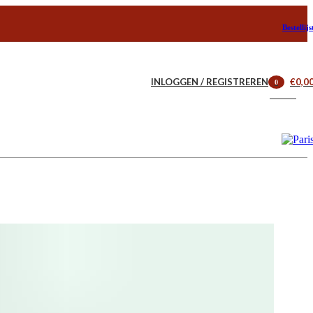
Bestellijs
INLOGGEN / REGISTREREN
€
0,0
0
artikelen