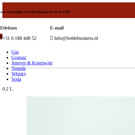
atis verzending voor bestellingen boven de €250
Telefoon
E-mail
Drank selectie
+31 6 188 448 52
Info@bottlebusiness.nl
Vodka
Gin
Gognac
Jenever & Korenwijn
Tequila
Whisky
Soda
0.2 L