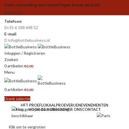
Gratis verzending voor bestellingen boven de €250
Bestellijst
Telefoon
+31 6 188 448 52
E-mail
Info@bottlebusiness.nl
Inloggen / Registreren
Zoeken
0
artikelen
€
0,00
Menu
0
artikelen
€
0,00
Drank selectie
HET PROEFLOKAAL
PROEVERIJEN
EVENEMENTEN
VOOR DE HORECA
OVER ONS
CONTACT
24 X 0.2 L
Klik om te vergroten