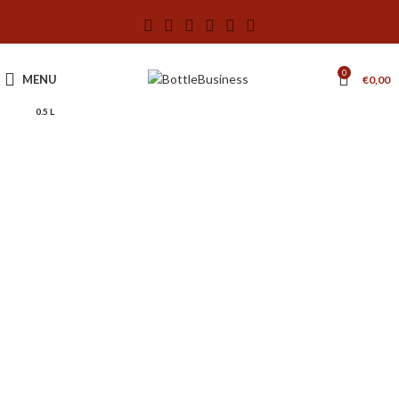
0
MENU
€
0,00
0.5 L