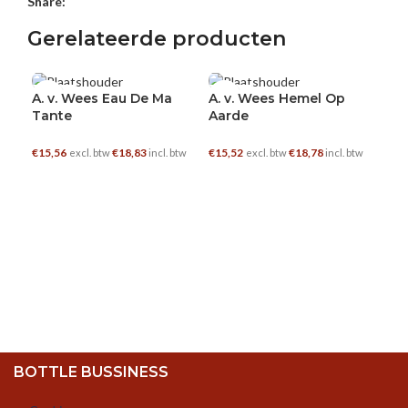
Share:
Gerelateerde producten
0.35 L
0.35 L
0.3
A. v. Wees Eau De Ma
A. v. Wees Hemel Op
A. 
Tante
Aarde
Vij
€
15,56
€
18,83
€
15,52
€
18,78
€
15
excl. btw
incl. btw
excl. btw
incl. btw
TOEVOEGEN AAN WINKELWAGEN
TOEVOEGEN AAN WINKELWAGEN
BOTTLE BUSSINESS