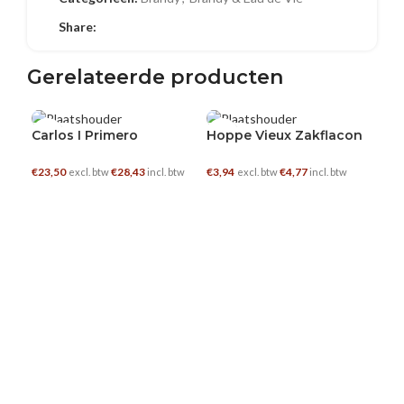
Share:
Gerelateerde producten
0.7 L
0.2 L
0.7
Carlos I Primero
Hoppe Vieux Zakflacon
€
23,50
€
28,43
€
3,94
€
4,77
excl. btw
incl. btw
excl. btw
incl. btw
TOEVOEGEN AAN WINKELWAGEN
TOEVOEGEN AAN WINKELWAGEN
Lai
€
29