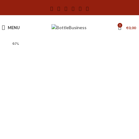
0
MENU
€
0,00
0.7 L