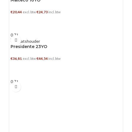
Malteco 10YO
€
20,44
€
24,73
excl. btw
incl. btw
TOEVOEGEN AAN WINKELWAGEN
0.7 L
Presidente 23YO
€
36,81
€
44,54
excl. btw
incl. btw
TOEVOEGEN AAN WINKELWAGEN
0.7 L