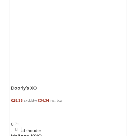
Doorly’s XO
€
28,38
€
34,34
excl. btw
incl. btw
TOEVOEGEN AAN WINKELWAGEN
0.7 L