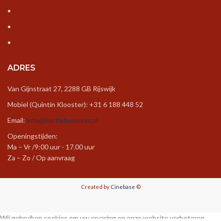
ADRES
Van Gijnstraat 27, 2288 GB Rijswijk
Mobiel (Quintin Klooster): +31 6 188 448 52
Email:
info@bottlebusiness.nl
Openingstijden:
Ma – Vr /9:00 uur - 17.00 uur
Za – Zo / Op aanvraag
Created by
Cinebase
©
Wij gebruiken cookies om uw ervaring op onze website verbeteren.