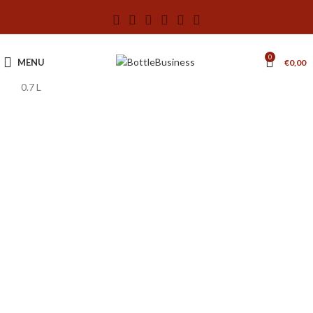
0
MENU
€
0,00
0.7 L