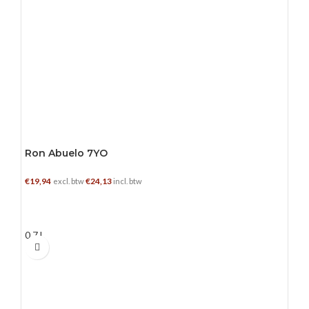
Ron Abuelo 7YO
€
19,94
€
24,13
excl. btw
incl. btw
TOEVOEGEN AAN WINKELWAGEN
0.7 L