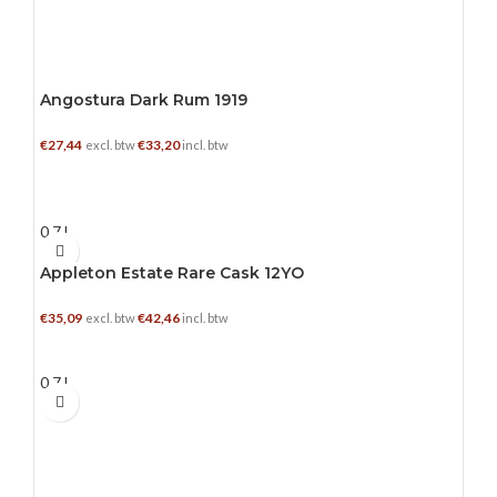
Angostura Dark Rum 1919
€
27,44
€
33,20
excl. btw
incl. btw
TOEVOEGEN AAN WINKELWAGEN
0.7 L
Appleton Estate Rare Cask 12YO
€
35,09
€
42,46
excl. btw
incl. btw
TOEVOEGEN AAN WINKELWAGEN
0.7 L