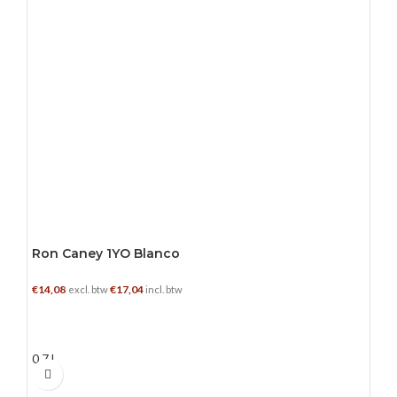
Ron Caney 1YO Blanco
€
14,08
€
17,04
excl. btw
incl. btw
TOEVOEGEN AAN WINKELWAGEN
0.7 L