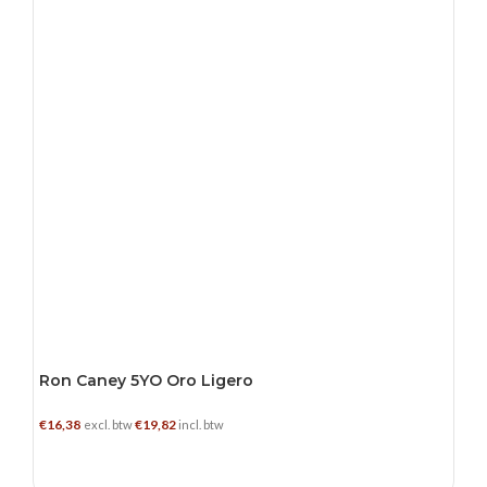
Ron Caney 5YO Oro Ligero
€
16,38
€
19,82
excl. btw
incl. btw
TOEVOEGEN AAN WINKELWAGEN