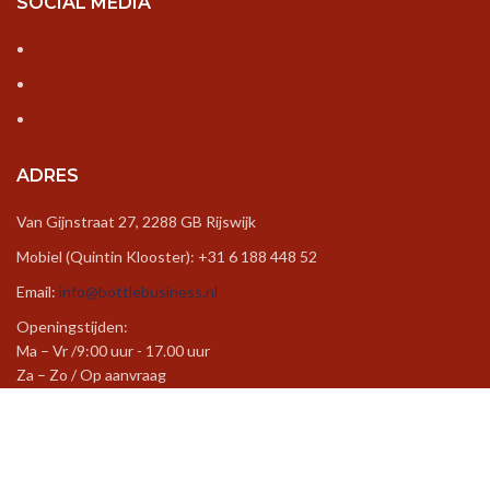
SOCIAL MEDIA
ADRES
Van Gijnstraat 27, 2288 GB Rijswijk
Mobiel (Quintin Klooster): +31 6 188 448 52
Email:
info@bottlebusiness.nl
Openingstijden:
Ma – Vr /9:00 uur - 17.00 uur
Za – Zo / Op aanvraag
Created by
Cinebase
©