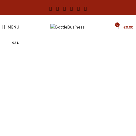
0
MENU
€
0,00
0.7 L