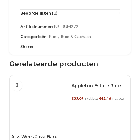
Beoordelingen (0)
Artikelnummer:
BB-RUM272
Categorieën:
Rum
,
Rum & Cachaca
Share:
Gerelateerde producten
Appleton Estate Rare
0.7 L
0.7 L
0.7
Eng
Cask 12YO
€
35,09
€
42,46
excl. btw
incl. btw
€
21,
TOEVOEGEN AAN WINKELWAGEN
A. v. Wees Java Baru