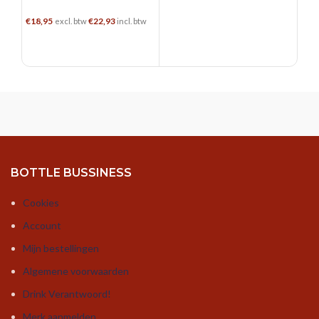
Arac
€
18,95
€
22,93
excl. btw
incl. btw
TOEVOEGEN AAN WINKELWAGEN
BOTTLE BUSSINESS
Cookies
Account
Mijn bestellingen
Algemene voorwaarden
Drink Verantwoord!
Merk aanmelden