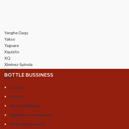
Yanghe Daqu
Yakso
Yaguara
Xquisito
XQ
Ximinez-Spinola
Xibal
BOTTLE BUSSINESS
Xellent
Cookies
Account
Mijn bestellingen
Algemene voorwaarden
Drink Verantwoord!