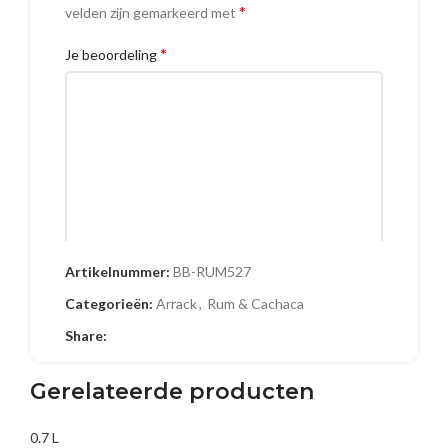
*
velden zijn gemarkeerd met
*
Je beoordeling
Artikelnummer:
BB-RUM527
Naam
Categorieën:
Arrack
,
Rum & Cachaca
Share:
E-mail
Gerelateerde producten
0.7 L