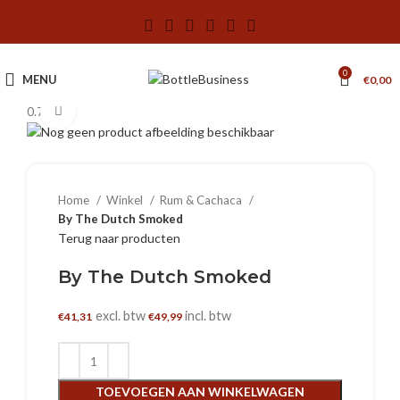
0
MENU
€
0,00
0.7 L
Klik om te vergroten
Home
Winkel
Rum & Cachaca
By The Dutch Smoked
Terug naar producten
By The Dutch Smoked
excl. btw
incl. btw
€
41,31
€
49,99
TOEVOEGEN AAN WINKELWAGEN