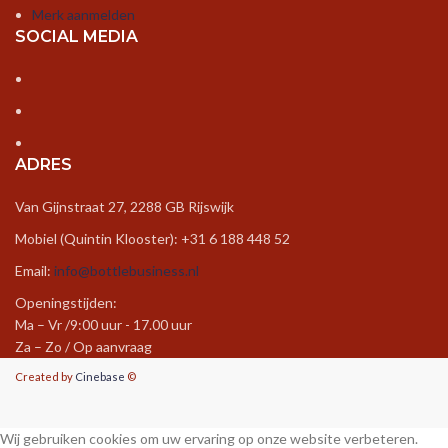
Merk aanmelden
SOCIAL MEDIA
ADRES
Van Gijnstraat 27, 2288 GB Rijswijk
Mobiel (Quintin Klooster): +31 6 188 448 52
Email:
info@bottlebusiness.nl
Openingstijden:
Ma – Vr /9:00 uur - 17.00 uur
Za – Zo / Op aanvraag
Created by
Cinebase
©
Wij gebruiken cookies om uw ervaring op onze website verbeteren.