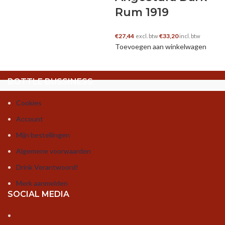
Rum 1919
€
27,44
€
33,20
excl. btw
incl. btw
Toevoegen aan winkelwagen
BOTTLE BUSSINESS
Cookies
Account
Mijn bestellingen
Algemene voorwaarden
Drink Verantwoord!
Merk aanmelden
SOCIAL MEDIA