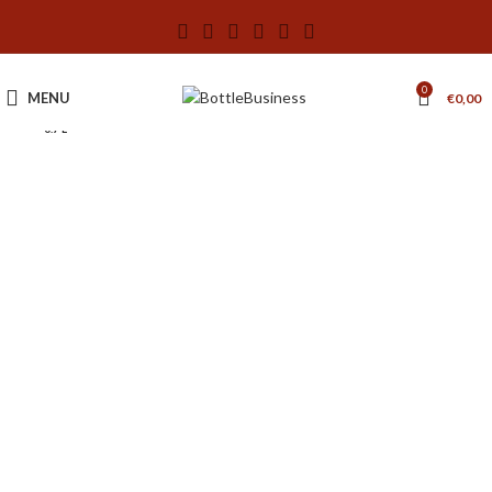
0
MENU
€
0,00
0.7 L