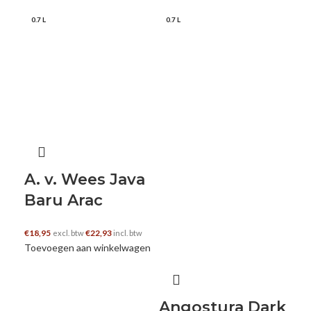
0.7 L
0.7 L
0.7
A. v. Wees Java
C
Baru Arac
R
€
18,95
€
22,93
€
20
excl. btw
incl. btw
Toevoegen aan winkelwagen
Toe
Angostura Dark