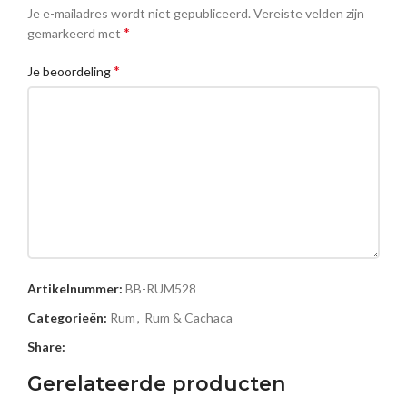
Je e-mailadres wordt niet gepubliceerd.
Vereiste velden zijn
*
gemarkeerd met
*
Je beoordeling
Naam
Artikelnummer:
BB-RUM528
Categorieën:
Rum
,
Rum & Cachaca
Share:
E-mail
Gerelateerde producten