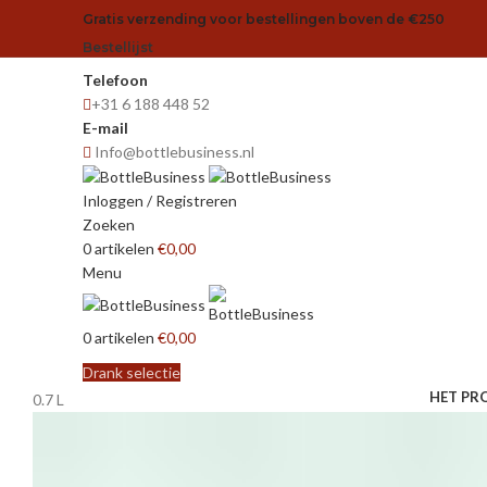
Gratis verzending voor bestellingen boven de €250
Bestellijst
Telefoon
+31 6 188 448 52
E-mail
Info@bottlebusiness.nl
Inloggen / Registreren
Zoeken
0
artikelen
€
0,00
Menu
0
artikelen
€
0,00
Drank selectie
HET PR
0.7 L