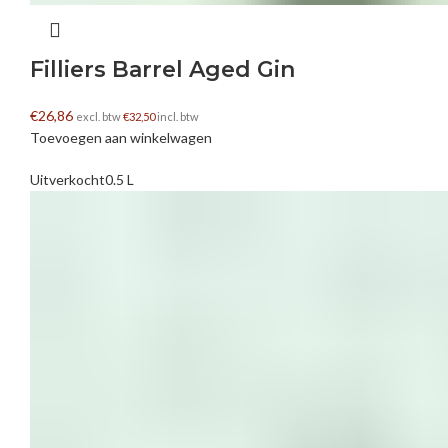
Filliers Barrel Aged Gin
€
26,86
excl. btw
€
32,50
incl. btw
Toevoegen aan winkelwagen
Uitverkocht
0.5 L