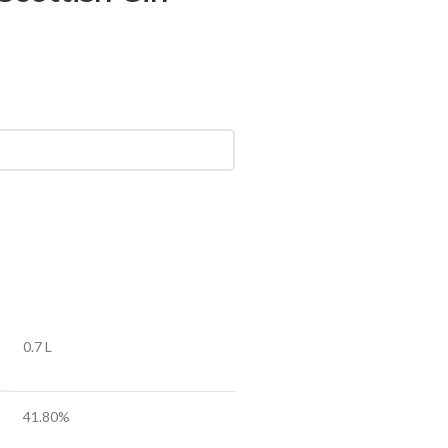
0.7 L
41.80%