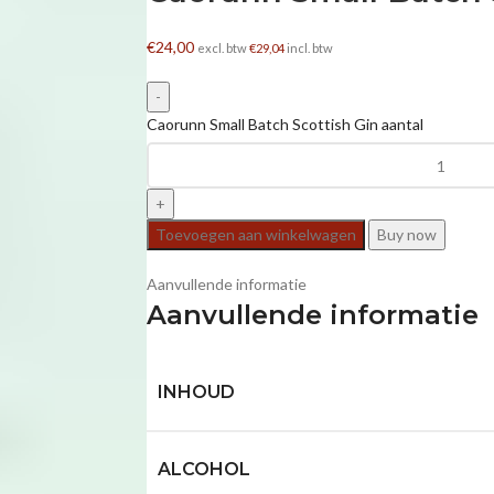
€
24,00
excl. btw
€
29,04
incl. btw
Caorunn Small Batch Scottish Gin aantal
Toevoegen aan winkelwagen
Buy now
Aanvullende informatie
Aanvullende informatie
INHOUD
ALCOHOL