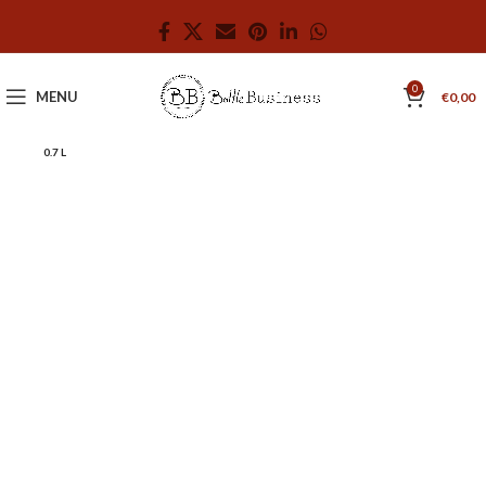
0
MENU
€
0,00
0.7 L