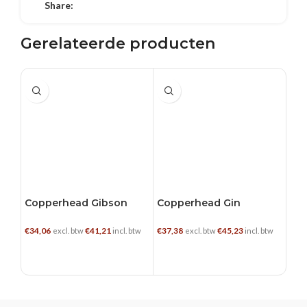
Share:
Gerelateerde producten
0.5 L
0.5 L
0.5
Copperhead Gibson
Copperhead Gin
Fil
€
34,06
€
41,21
€
37,38
€
45,23
€
26,
excl. btw
incl. btw
excl. btw
incl. btw
TOEVOEGEN AAN WINKELWAGEN
TOEVOEGEN AAN WINKELWAGEN