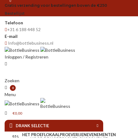
0
Gratis verzending voor bestellingen boven de €250
Bestellijst
Telefoon
+31 6 188 448 52
E-mail
Info@bottlebusiness.nl
Inloggen / Registreren
Zoeken
0
Menu
€
0,00
DRANK SELECTIE
HET PROEFLOKAAL
PROEVERIJEN
EVENEMENTEN
0.5 L