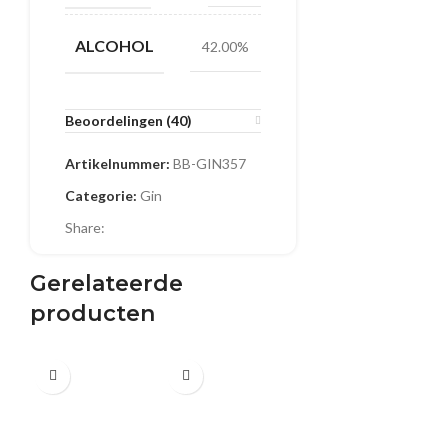
ALCOHOL
42.00%
Beoordelingen (40)
Artikelnummer:
BB-GIN357
Categorie:
Gin
Share:
Gerelateerde
producten
0.5 L
0.5 L
0.5 L
Journeyman
Bilberry Black
Hearts Gin