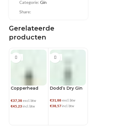
Categorie:
Gin
Share:
Gerelateerde
producten
0.5 L
0.5 L
0.5 L
0
Copperhead
Dodd’s Dry Gin
Filliers 28
Fi
Gin
Tangerine Gin
B
€
31,88
€
37,38
€
26,86
€
2
excl. btw
excl. btw
excl. btw
€
38,57
€
45,23
€
32,50
€
2
incl. btw
incl. btw
incl. btw
TOEVOEGEN AAN WINKELWAGEN
TOEVOEGEN AAN WINKELWAGEN
TOEVOEGEN AAN WINKELWAGEN