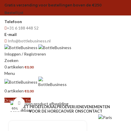
Gratis verzending voor bestellingen boven de €250
Bestellijst
Telefoon
+31 6 188 448 52
E-mail
Info@bottlebusiness.nl
Inloggen / Registreren
Zoeken
0
artikelen
€
0,00
Menu
0
artikelen
€
0,00
Drank selectie
Klik om te vergroten
HET PROEFLOKAAL
PROEVERIJEN
EVENEMENTEN
0.5 L
VOOR DE HORECA
OVER ONS
CONTACT