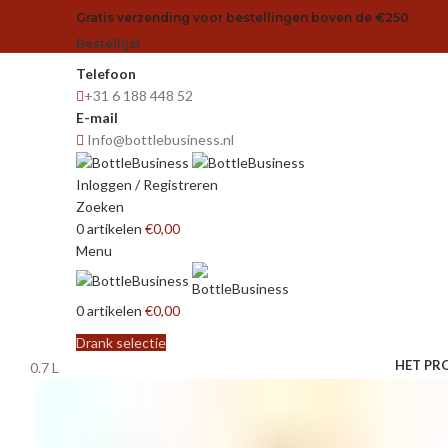
Gratis verzending voor bestellingen boven de €250
Bestellijst
Telefoon
+31 6 188 448 52
E-mail
Info@bottlebusiness.nl
Inloggen / Registreren
Zoeken
0
artikelen
€
0,00
Menu
0
artikelen
€
0,00
Drank selectie
HET PR
0.7 L