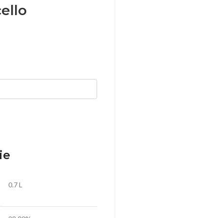
ello
ie
0.7 L