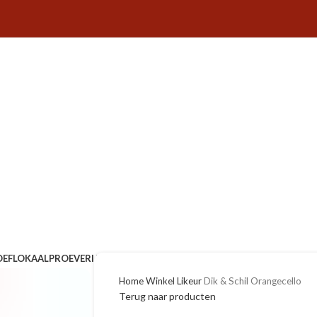
OEFLOKAAL
PROEVERIJEN
EVENEMENTEN
VOOR DE HORECA
OVER ONS
C
Home
Winkel
Likeur
Dik & Schil Orangecello
Terug naar producten