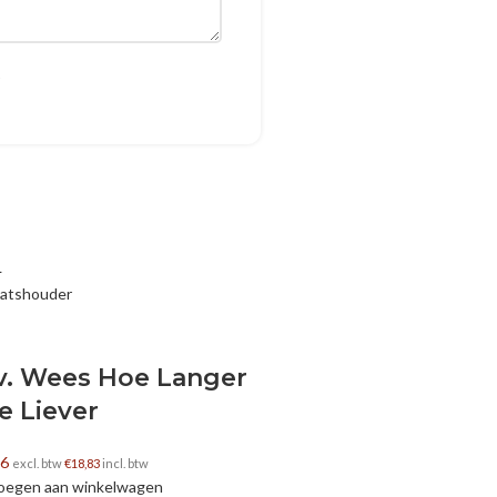
L
Uitverkocht
0.35 L
 v. Wees Hoe Langer
A. v. Wees Venuso
e Liever
€
15,56
excl. btw
€
18,83
incl. btw
Lees verder
56
excl. btw
€
18,83
incl. btw
oegen aan winkelwagen