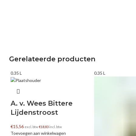
Gerelateerde producten
0.35 L
0.35 L
A. v. Wees Bittere
Lijdenstroost
€
15,56
excl. btw
€
18,83
incl. btw
Toevoegen aan winkelwagen