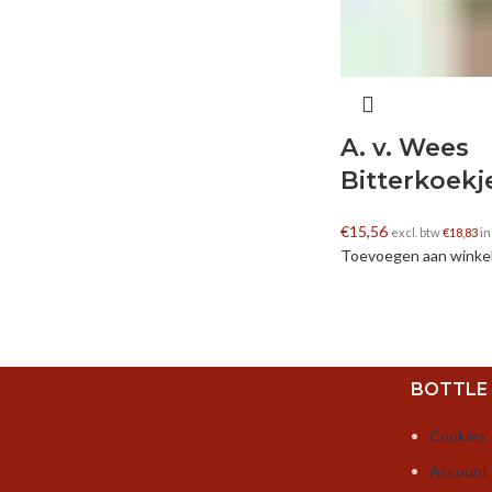
A. v. Wees
Bitterkoekj
€
15,56
excl. btw
€
18,83
in
Toevoegen aan wink
BOTTLE
Cookies
Account