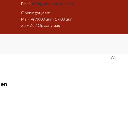
Email:
info@bottlebusiness.nl
Openingstijden:
Ma – Vr /9:00 uur - 17.00 uur
Za – Zo / Op aanvraag
Wij
ken