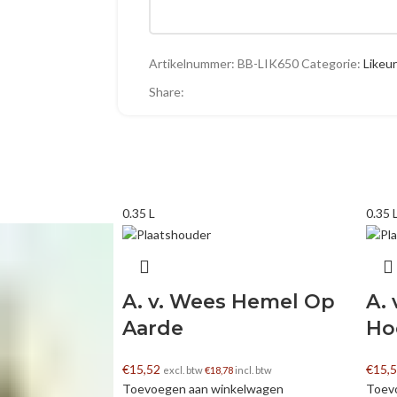
Naam
Artikelnummer:
BB-LIK650
Categorie:
Likeur
Share:
E-mail
0.35 L
0.35 
A. v. Wees Hemel Op
A.
Aarde
Ho
€
15,52
€
15,
excl. btw
€
18,78
incl. btw
Toevoegen aan winkelwagen
Toev