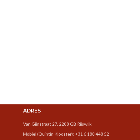
ADRES
Van Gijnstraat 27, 2288 GB Rijswijk
Mobiel (Quintin Klooster): +31 6 188 448 52