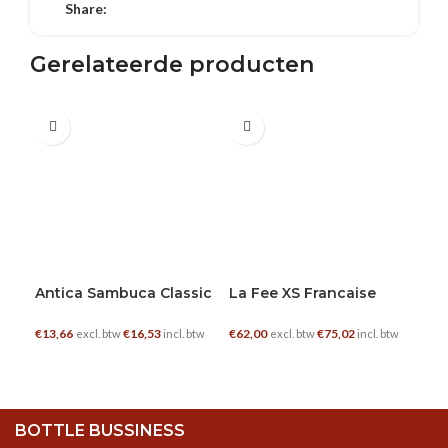
Share:
Gerelateerde producten
0.7 L
0.7 L
1 
Mol
€
19
Antica Sambuca Classic
La Fee XS Francaise
€
13,66
€
16,53
€
62,00
€
75,02
excl. btw
incl. btw
excl. btw
incl. btw
TOEVOEGEN AAN WINKELWAGEN
TOEVOEGEN AAN WINKELWAGEN
BOTTLE BUSSINESS