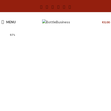
MENU
€
0,00
0.7 L