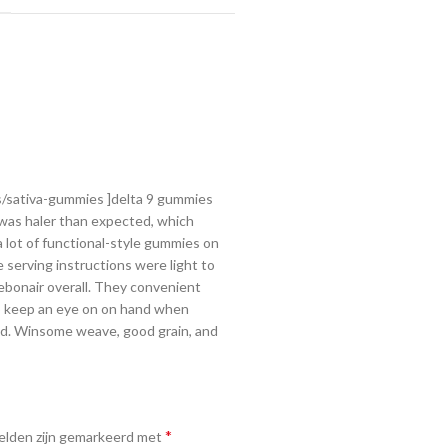
s/sativa-gummies ]delta 9 gummies
r was haler than expected, which
a lot of functional-style gummies on
 serving instructions were light to
ebonair overall. They convenient
 to keep an eye on on hand when
d. Winsome weave, good grain, and
*
elden zijn gemarkeerd met