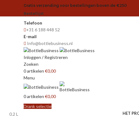
Gratis verzending voor bestellingen boven de €250
Bestellijst
Telefoon
+31 6 188 448 52
E-mail
Info@bottlebusiness.nl
Inloggen / Registreren
Zoeken
0
artikelen
€
0,00
Menu
0
artikelen
€
0,00
Drank selectie
HET PR
0.2 L