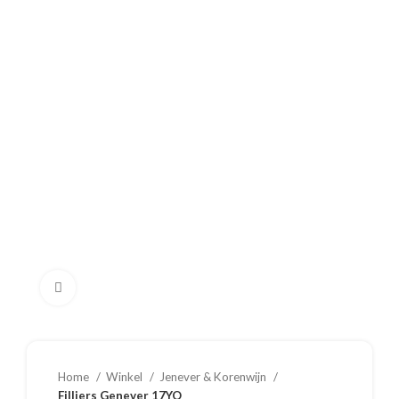
Klik om te vergroten
Home
Winkel
Jenever & Korenwijn
Filliers Genever 17YO