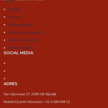
Xellent
Cookies
Account
Mijn bestellingen
Algemene voorwaarden
Drink Verantwoord!
Merk aanmelden
SOCIAL MEDIA
ADRES
Van Gijnstraat 27, 2288 GB Rijswijk
Mobiel (Quintin Klooster): +31 6 188 448 52