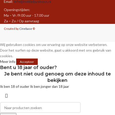
Email:
info@bottlebusiness.nl
Openingstijden:
Ma – Vr /9:00 uur - 17.00 uur
Za – Zo / Op aanvraag
Created by
Cinebase
©
Wij gebruiken cookies om uw ervaring op onze website verbeteren.
Door het surfen op deze website, gaat u akkoord met ons gebruik van
cookies.
Meer info
Accepteer
Bent u 18 jaar of ouder?
Je bent niet oud genoeg om deze inhoud te
bekijken
Ik ben 18 of ouder
Ik ben jonger dan 18 jaar