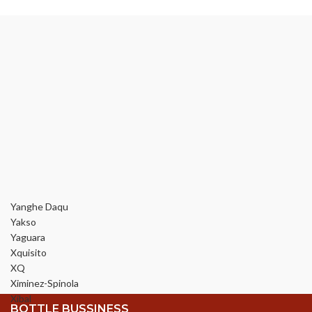
Yanghe Daqu
Yakso
Yaguara
Xquisito
XQ
Ximinez-Spinola
Xibal
BOTTLE BUSSINESS