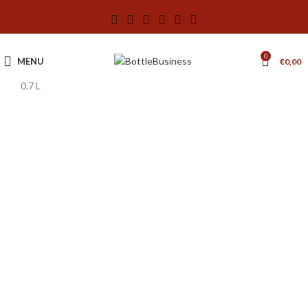
0
MENU
€
0,00
0.7 L