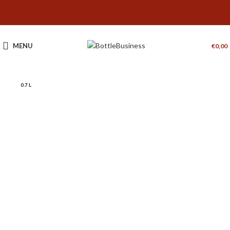
MENU
€
0,00
0.7 L