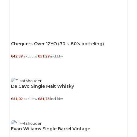
Chequers Over 12YO (70’s-80’s botteling)
€
42,39
€
51,29
excl. btw
incl. btw
TOEVOEGEN AAN WINKELWAGEN
0.5 L
De Cavo Single Malt Whisky
€
51,02
€
61,73
excl. btw
incl. btw
TOEVOEGEN AAN WINKELWAGEN
0.7 L
Evan Wiliams Single Barrel Vintage