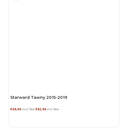
Starward Tawny 2015-2019
€
68,48
€
82,86
excl. btw
incl. btw
TOEVOEGEN AAN WINKELWAGEN