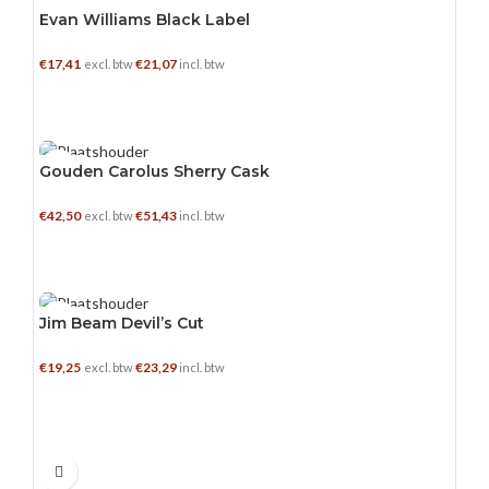
Evan Williams Black Label
€
17,41
€
21,07
excl. btw
incl. btw
TOEVOEGEN AAN WINKELWAGEN
0.5 L
Gouden Carolus Sherry Cask
€
42,50
€
51,43
excl. btw
incl. btw
TOEVOEGEN AAN WINKELWAGEN
0.7 L
Jim Beam Devil’s Cut
€
19,25
€
23,29
excl. btw
incl. btw
TOEVOEGEN AAN WINKELWAGEN
0.5 L