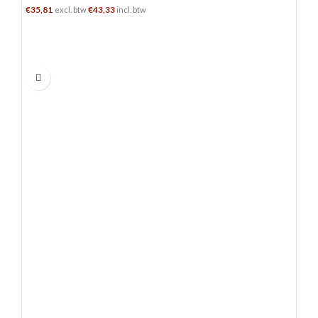
€
35,81
€
43,33
excl. btw
incl. btw
TOEVOEGEN AAN WINKELWAGEN
0.7 L