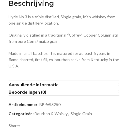
Beschrijving
Hyde No.3 is a triple distilled, Single grain, Irish whiskey from
one single distillery location.
Originally distilled in a traditional “Coffey” Copper Column still
from pure Corn / maize grain.
Made in small batches, It is matured for at least 6 years in
flame charred, first fill, ex-bourbon casks from Kentucky in the
U.S.A.
Aanvullende informatie
Beoordelingen (0)
Artikelnummer:
BB-WIS250
Categorieën:
Bourbon & Whisky
,
Single Grain
Share: