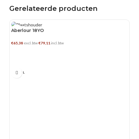
Gerelateerde producten
0.5 L
Aberlour 18YO
€
65,38
€
79,11
excl. btw
incl. btw
TOEVOEGEN AAN WINKELWAGEN
0.375 L