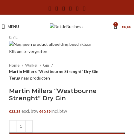
0
MENU
€
0,00
0.7 L
Klik om te vergroten
Home
Winkel
Gin
Martin Millers “Westbourne Strenght” Dry Gin
Terug naar producten
Martin Millers “Westbourne
Strenght” Dry Gin
excl. btw
incl. btw
€
33,38
€
40,39