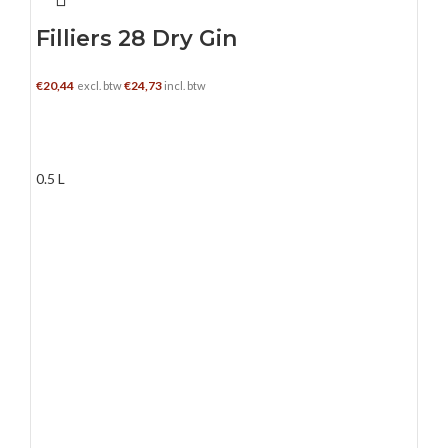
Filliers 28 Dry Gin
€
20,44
€
24,73
excl. btw
incl. btw
TOEVOEGEN AAN WINKELWAGEN
0.5 L