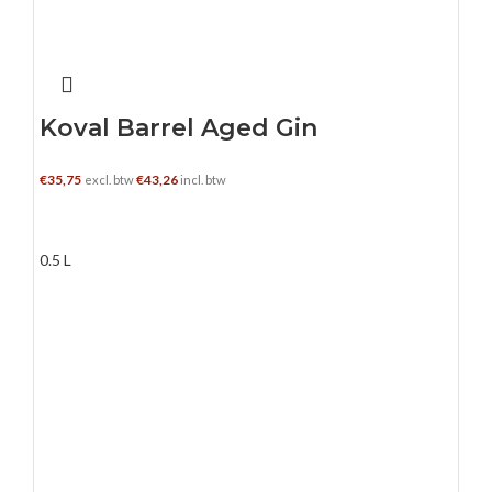
Koval Barrel Aged Gin
€
35,75
€
43,26
excl. btw
incl. btw
TOEVOEGEN AAN WINKELWAGEN
0.5 L