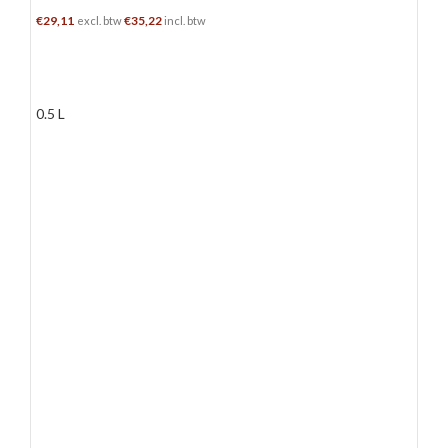
€
29,11
€
35,22
excl. btw
incl. btw
TOEVOEGEN AAN WINKELWAGEN
0.5 L