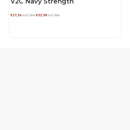
V2C Navy Strength
€
27,26
€
32,98
excl. btw
incl. btw
TOEVOEGEN AAN WINKELWAGEN