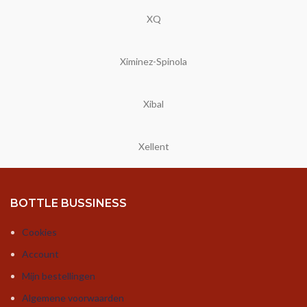
XQ
Ximinez-Spinola
Xibal
Xellent
BOTTLE BUSSINESS
Cookies
Account
Mijn bestellingen
Algemene voorwaarden