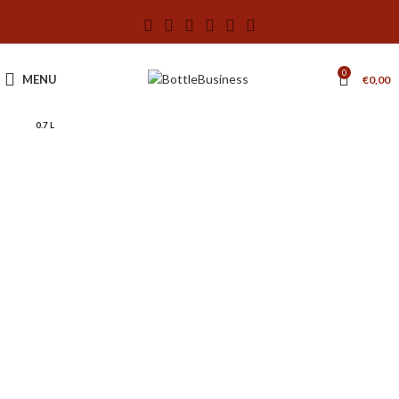
0
MENU
€
0,00
0.7 L