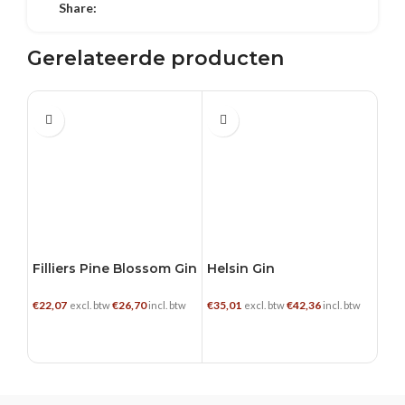
Share:
Gerelateerde producten
0.5 L
0.5 L
0.5
Filliers Pine Blossom Gin
Helsin Gin
Jod
€
22,07
€
26,70
€
35,01
€
42,36
€
29,
excl. btw
incl. btw
excl. btw
incl. btw
TOEVOEGEN AAN WINKELWAGEN
TOEVOEGEN AAN WINKELWAGEN