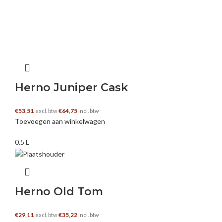
Herno Juniper Cask
€
53,51
€
64,75
excl. btw
incl. btw
Toevoegen aan winkelwagen
0.5 L
Herno Old Tom
€
29,11
€
35,22
excl. btw
incl. btw