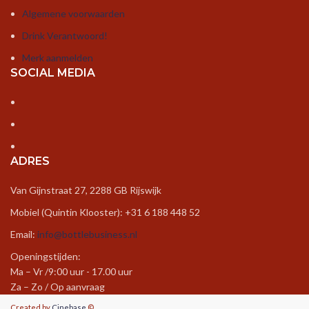
Algemene voorwaarden
Drink Verantwoord!
Merk aanmelden
SOCIAL MEDIA
ADRES
Van Gijnstraat 27, 2288 GB Rijswijk
Mobiel (Quintin Klooster): +31 6 188 448 52
Email:
info@bottlebusiness.nl
Openingstijden:
Ma – Vr /9:00 uur - 17.00 uur
Za – Zo / Op aanvraag
Created by
Cinebase
©