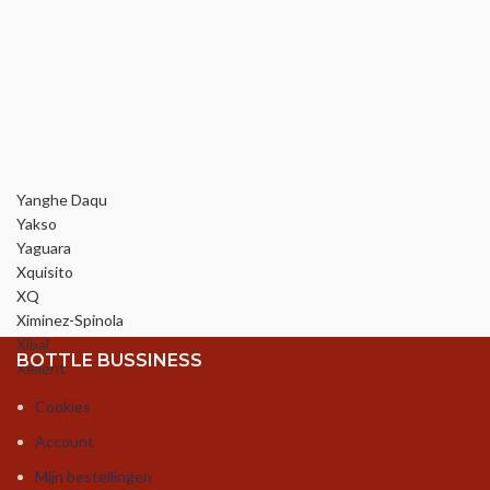
Yanghe Daqu
Yakso
Yaguara
Xquisito
XQ
Ximinez-Spinola
Xibal
BOTTLE BUSSINESS
Xellent
Cookies
Account
Mijn bestellingen