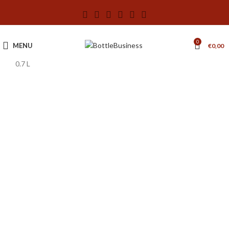
0
MENU
€
0,00
0.7 L