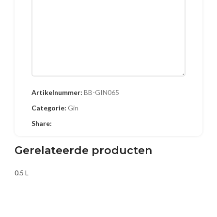
Naam
Artikelnummer:
BB-GIN065
Categorie:
Gin
Share:
E-mail
Gerelateerde producten
0.5 L