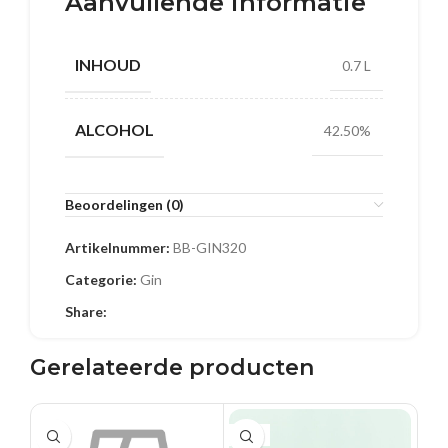
Aanvullende informatie
INHOUD
0.7 L
ALCOHOL
42.50%
Beoordelingen (0)
Artikelnummer:
BB-GIN320
Categorie:
Gin
Share:
Gerelateerde producten
0.5 L
0.5 L
UI