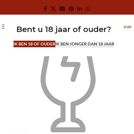
0
MENU
€
0,00
Bent u 18 jaar of ouder?
0.7 L
IK BEN 18 OF OUDER
IK BEN JONGER DAN 18 JAAR