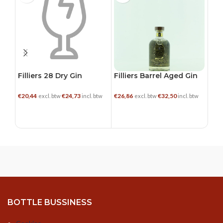
0.5
Filliers 28 Dry Gin
Filliers Barrel Aged Gin
Her
€
20,44
€
24,73
€
26,86
€
32,50
€
32,
excl. btw
incl. btw
excl. btw
incl. btw
TOEVOEGEN AAN WINKELWAGEN
TOEVOEGEN AAN WINKELWAGEN
L
BOTTLE BUSSINESS