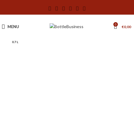
0
MENU
€
0,00
0.7 L