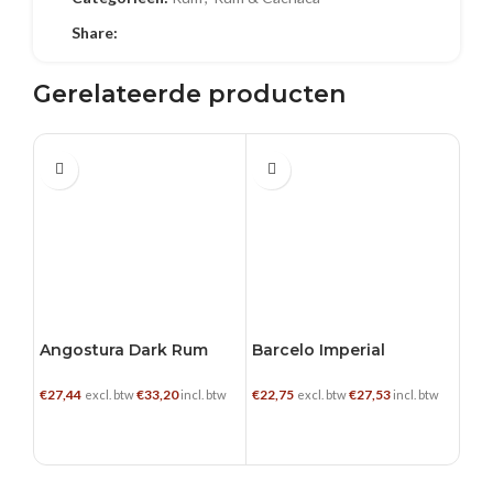
Share:
Gerelateerde producten
0.7 L
0.7 L
0.7
Mal
€
44,
Angostura Dark Rum
Barcelo Imperial
1919
€
22,75
€
27,53
€
27,44
€
33,20
excl. btw
incl. btw
excl. btw
incl. btw
TOEVOEGEN AAN WINKELWAGEN
TOEVOEGEN AAN WINKELWAGEN