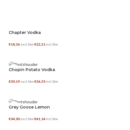
Chapter Vodka
€
18,36
€
22,21
excl. btw
incl. btw
TOEVOEGEN AAN WINKELWAGEN
0.7 L
Chopin Potato Vodka
€
30,19
€
36,53
excl. btw
incl. btw
TOEVOEGEN AAN WINKELWAGEN
0.7 L
Grey Goose Lemon
€
34,00
€
41,14
excl. btw
incl. btw
TOEVOEGEN AAN WINKELWAGEN