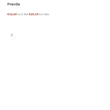
Pravda
€
16,69
€
20,19
excl. btw
incl. btw
TOEVOEGEN AAN WINKELWAGEN
0.7 L