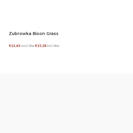
Zubrowka Bison Grass
€
12,63
€
15,28
excl. btw
incl. btw
TOEVOEGEN AAN WINKELWAGEN