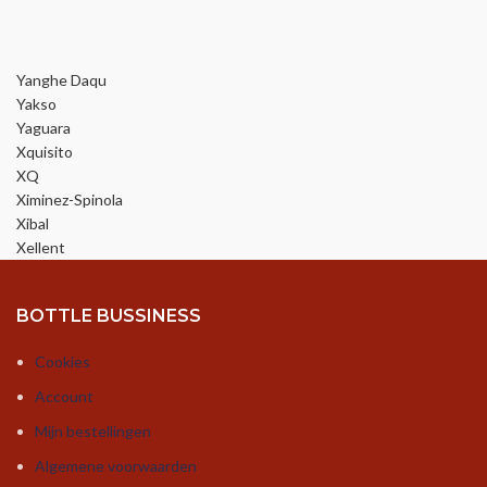
Yanghe Daqu
Yakso
Yaguara
Xquisito
XQ
Ximinez-Spinola
Xibal
Xellent
BOTTLE BUSSINESS
Cookies
Account
Mijn bestellingen
Algemene voorwaarden