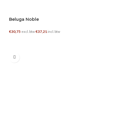
Beluga Noble
€
30,75
€
37,21
excl. btw
incl. btw
TOEVOEGEN AAN WINKELWAGEN
0.5 L