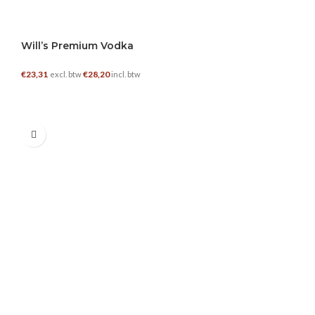
Will’s Premium Vodka
€
23,31
€
28,20
excl. btw
incl. btw
TOEVOEGEN AAN WINKELWAGEN
0.7 L