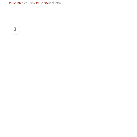
€
32,94
€
39,86
excl. btw
incl. btw
TOEVOEGEN AAN WINKELWAGEN
0.7 L