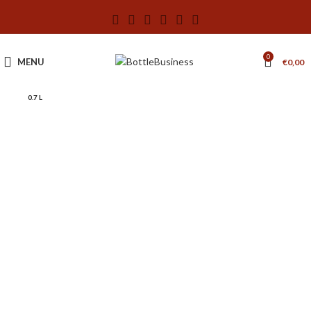
0
MENU
€
0,00
0.7 L