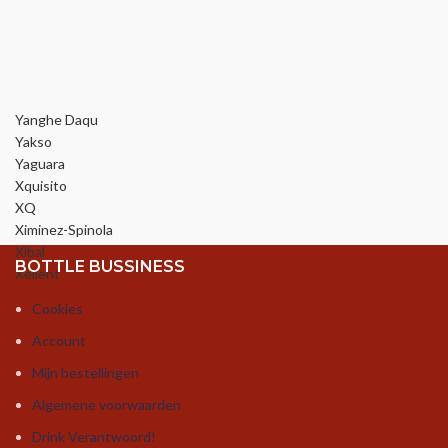
Yanghe Daqu
Yakso
Yaguara
Xquisito
XQ
Ximinez-Spinola
Xibal
BOTTLE BUSSINESS
Xellent
Cookies
Account
Mijn bestellingen
Algemene voorwaarden
Drink Verantwoord!