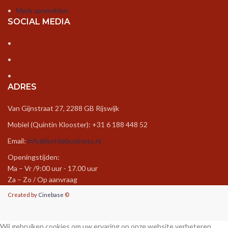
Merk aanmelden
SOCIAL MEDIA
ADRES
Van Gijnstraat 27, 2288 GB Rijswijk
Mobiel (Quintin Klooster): +31 6 188 448 52
Email:
info@bottlebusiness.nl
Openingstijden:
Ma – Vr /9:00 uur - 17.00 uur
Za – Zo / Op aanvraag
Created by
Cinebase
©
Wij gebruiken cookies om uw ervaring op onze website verbeteren.