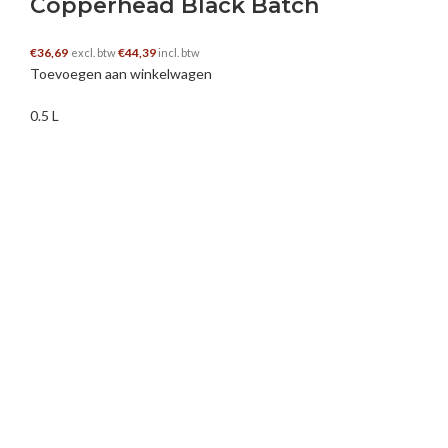
Copperhead Black Batch
€
36,69
€
44,39
excl. btw
incl. btw
Toevoegen aan winkelwagen
0.5 L