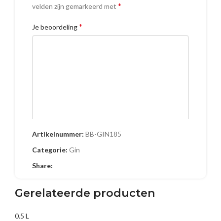
*
velden zijn gemarkeerd met
*
Je beoordeling
Artikelnummer:
BB-GIN185
Naam
Categorie:
Gin
Share:
E-mail
Gerelateerde producten
0.5 L