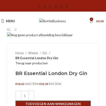
0
MENU
€
0,00
0.7 L
Klik om te vergroten
Home
Winkel
Gin
BR Essential London Dry Gin
Terug naar producten
BR Essential London Dry Gin
excl. btw
incl. btw
€
18,63
€
22,54
TOEVOEGEN AAN WINKELWAGEN