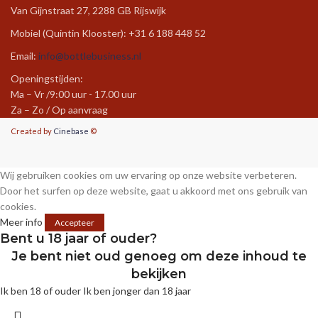
Van Gijnstraat 27, 2288 GB Rijswijk
Mobiel (Quintin Klooster): +31 6 188 448 52
Email:
info@bottlebusiness.nl
Openingstijden:
Ma – Vr /9:00 uur - 17.00 uur
Za – Zo / Op aanvraag
Created by
Cinebase
©
Wij gebruiken cookies om uw ervaring op onze website verbeteren.
Door het surfen op deze website, gaat u akkoord met ons gebruik van
cookies.
Meer info
Accepteer
Bent u 18 jaar of ouder?
Je bent niet oud genoeg om deze inhoud te
bekijken
Ik ben 18 of ouder
Ik ben jonger dan 18 jaar