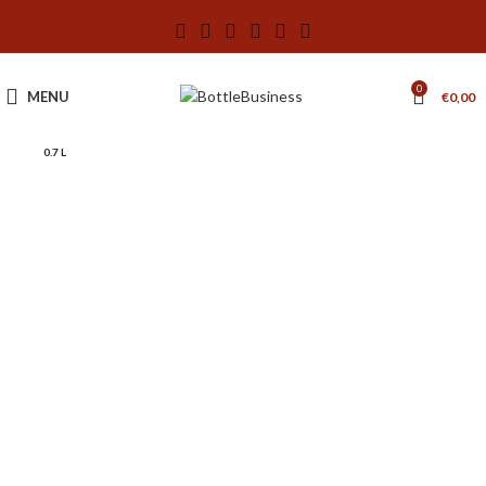
0
MENU
€
0,00
0.7 L