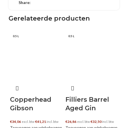
Share:
Gerelateerde producten
0.5 L
0.5 L
U
0.5
Copperhead
Filliers Barrel
He
Gibson
Aged Gin
€
32
Lee
€
34,06
€
41,21
€
26,86
€
32,50
excl. btw
incl. btw
excl. btw
incl. btw
Toevoegen aan winkelwagen
Toevoegen aan winkelwagen