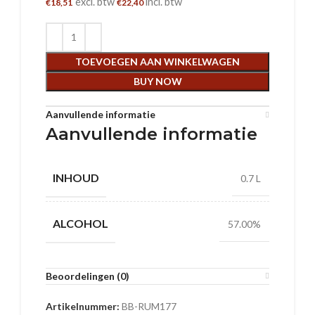
excl. btw
incl. btw
€
18,51
€
22,40
TOEVOEGEN AAN WINKELWAGEN
BUY NOW
Aanvullende informatie
Aanvullende informatie
INHOUD
0.7 L
ALCOHOL
57.00%
Beoordelingen (0)
Artikelnummer:
BB-RUM177