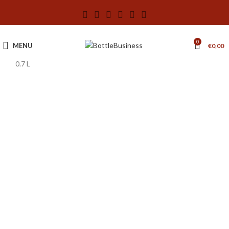
0
MENU
€
0,00
0.7 L