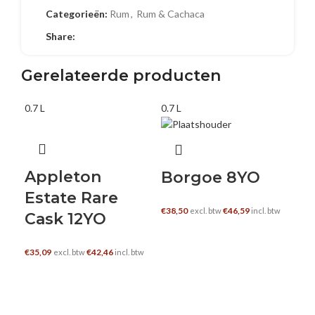
Categorieën:
Rum
,
Rum & Cachaca
Share:
Gerelateerde producten
0.7 L
0.7 L
0.7 
Appleton
Borgoe 8YO
Estate Rare
€
38,50
€
46,59
excl. btw
incl. btw
Cask 12YO
TOEVOEGEN AAN WINKELWAGEN
€
35,09
€
42,46
excl. btw
incl. btw
TOEVOEGEN AAN WINKELWAGEN
C
R