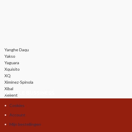
Yanghe Daqu
Yakso
Yaguara
Xquisito
XQ
Ximinez-Spinola
Xibal
BOTTLE BUSSINESS
Xellent
Cookies
Account
Mijn bestellingen