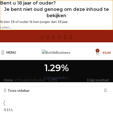
Bent u 18 jaar of ouder?
Je bent niet oud genoeg om deze inhoud te
bekijken
Ik ben 18 of ouder
Ik ben jonger dan 18 jaar
Laden…
0
MENU
€
0,00
1.29%
Categorieën
Home
Product Alcohol
1.29%
Enig resultaat
Toon sidebar
0.15 L