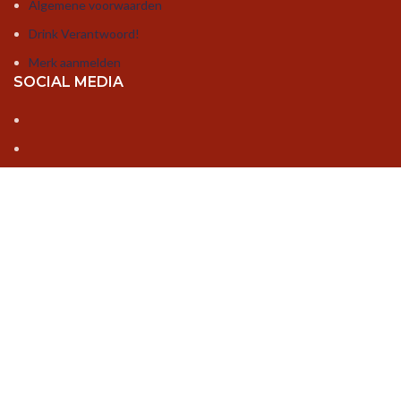
Algemene voorwaarden
Drink Verantwoord!
Merk aanmelden
SOCIAL MEDIA
ADRES
Van Gijnstraat 27, 2288 GB Rijswijk
Mobiel (Quintin Klooster): +31 6 188 448 52
Email:
info@bottlebusiness.nl
Openingstijden:
Ma – Vr /9:00 uur - 17.00 uur
Za – Zo / Op aanvraag
Created by
Cinebase
©