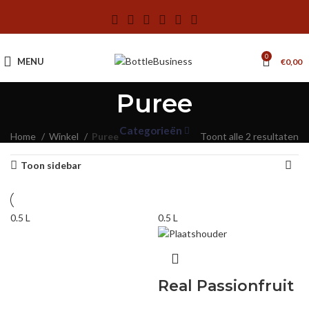
0
MENU
€
0,00
Puree
Categorieën
Home
Winkel
Puree
Toont alle 2 resultaten
Toon sidebar
0.5 L
0.5 L
Real Passionfruit