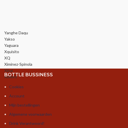
Yanghe Daqu
Yakso
Yaguara
Xquisito
XQ
Ximinez-Spinola
Xibal
BOTTLE BUSSINESS
Xellent
Cookies
Account
Mijn bestellingen
Algemene voorwaarden
Drink Verantwoord!