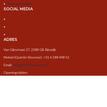
Merk aanmelden
SOCIAL MEDIA
ADRES
Van Gijnstraat 27, 2288 GB Rijswijk
Mobiel (Quintin Klooster): +31 6 188 448 52
Email:
info@bottlebusiness.nl
Openingstijden:
Ma – Vr /9:00 uur - 17.00 uur
Za – Zo / Op aanvraag
Created by
Cinebase
©
Wij gebruiken cookies om uw ervaring op onze website verbeteren.