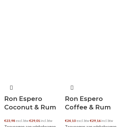
Ron Espero
Ron Espero
Coconut & Rum
Coffee & Rum
€
23,98
€
29,01
€
24,10
€
29,16
excl. btw
incl. btw
excl. btw
incl. btw
Toevoegen aan winkelwagen
Toevoegen aan winkelwagen