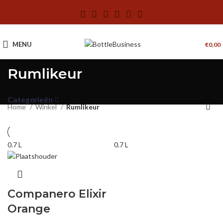
MENU
€
0,00
Rumlikeur
Categorieën
Home
Winkel
Rumlikeur
0.7 L
0.7 L
Companero Elixir
Orange