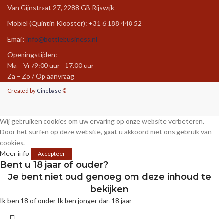
Van Gijnstraat 27, 2288 GB Rijswijk
Mobiel (Quintin Klooster): +31 6 188 448 52
Email:
info@bottlebusiness.nl
Openingstijden:
Ma – Vr /9:00 uur - 17.00 uur
Za – Zo / Op aanvraag
Created by
Cinebase
©
Wij gebruiken cookies om uw ervaring op onze website verbeteren.
Door het surfen op deze website, gaat u akkoord met ons gebruik van
cookies.
Meer info
Accepteer
Bent u 18 jaar of ouder?
Je bent niet oud genoeg om deze inhoud te
bekijken
Ik ben 18 of ouder
Ik ben jonger dan 18 jaar