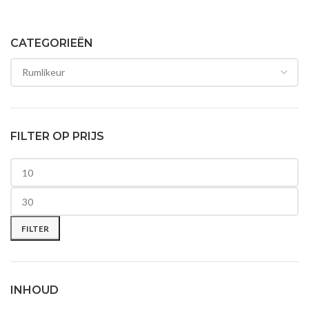
CATEGORIEËN
FILTER OP PRIJS
Min. prijs
Max. prijs
FILTER
INHOUD