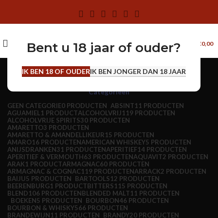
0
MENU
€
0,00
Bent u 18 jaar of ouder?
Likeur
IK BEN 18 OF OUDER
IK BEN JONGER DAN 18 JAAR
Categorieën
GEEN CATEGORIE
0 PRODUCTEN
ABSINT
11 PRODUCTEN
AGUAMIEL
1 PRODUCT
ALCOHOLVRIJ
119 PRODUCTEN
ALCOHOLVRIJE SPIRITS
30 PRODUCTEN
AMARETTO
3 PRODUCTEN
AMARETTO & AMANDELLIKEUR
15 PRODUCTEN
AMARO
16 PRODUCTEN
AMERICAN WHISKEY
5 PRODUCTEN
ANIJSDRANKEN
31 PRODUCTEN
APERITIEF
14 PRODUCTEN
APERITIEF & VERMOUTH
63 PRODUCTEN
AQUAVIT
2 PRODUCTEN
ARAK
1 PRODUCT
ARMAGNAC
60 PRODUCTEN
ARMAGNAC & COGNAC
119 PRODUCTEN
ARRACK
2 PRODUCTEN
BAIJU
5 PRODUCTEN
BARTOOLS
12 PRODUCTEN
BEERENBURG
1 PRODUCT
BITTERS
115 PRODUCTEN
BLEND
106 PRODUCTEN
BLENDED MALT
11 PRODUCTEN
BOEKEN
5 PRODUCTEN
BOURBON
46 PRODUCTEN
BOURBON & WHISKY
566 PRODUCTEN
BRANDEWIJN
11 PRODUCTEN
BRANDY
20 PRODUCTEN