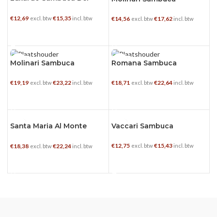
Cesari
€
12,69
€
15,35
excl. btw
incl. btw
€
14,56
€
17,62
excl. btw
incl. btw
TOEVOEGEN AAN WINKELWAGEN
TOEVOEGEN AAN WINKELWAGEN
1 L
1 L
Molinari Sambuca
Romana Sambuca
€
19,19
€
23,22
€
18,71
€
22,64
excl. btw
incl. btw
excl. btw
incl. btw
TOEVOEGEN AAN WINKELWAGEN
TOEVOEGEN AAN WINKELWAGEN
Santa Maria Al Monte
Vaccari Sambuca
0.7 L
0.7 L
Sambuca
€
12,75
€
15,43
€
18,38
€
22,24
excl. btw
incl. btw
excl. btw
incl. btw
TOEVOEGEN AAN WINKELWAGEN
TOEVOEGEN AAN WINKELWAGEN