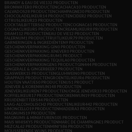
BRANDY & EAU DE VIE
132 PRODUCTEN
BRONWATER
0 PRODUCTEN
CACHACA
10 PRODUCTEN
CALVADOS
28 PRODUCTEN
CHAMPAGNE
30 PRODUCTEN
CHOCOLADELIKEUR
14 PRODUCTEN
CIDER
2 PRODUCTEN
CITRUSLIKEUR
23 PRODUCTEN
COCKTAILBITTERS
62 PRODUCTEN
COGNAC
61 PRODUCTEN
COGNACLIKEUR
5 PRODUCTEN
CREAMLIKEUR
8 PRODUCTEN
DRAM1
12 PRODUCTEN
EAU DE VIE
12 PRODUCTEN
FALERNUM
1 PRODUCT
FRUITLIKEUR
79 PRODUCTEN
GARNERINGEN & INGREDIËNTEN
9 PRODUCTEN
GESCHENKVERPAKKING GIN
0 PRODUCTEN
GESCHENKVERPAKKING JENEVER
0 PRODUCTEN
GESCHENKVERPAKKING RUM
1 PRODUCT
GESCHENKVERPAKKING TEQUILA
0 PRODUCTEN
GESCHENKVERPAKKINGEN
1 PRODUCT
GIN
444 PRODUCTEN
GINGERALE & GINGERBEER
7 PRODUCTEN
GLASWERK
15 PRODUCTEN
GLUHWEIN
0 PRODUCTEN
GRAPPA
35 PRODUCTEN
GROENTELIKEUR
6 PRODUCTEN
HOUTEN VAATJES
0 PRODUCTEN
IJS
1 PRODUCT
JENEVER & KORENWIJN
148 PRODUCTEN
JENEVERLIKEUREN
7 PRODUCTEN
JONGE JENEVER
33 PRODUCTEN
KOFFIELIKEUR
17 PRODUCTEN
KORENWIJN
19 PRODUCTEN
KRUIDENBITTERS
44 PRODUCTEN
LAAG-ALCOHOLISCH
2 PRODUCTEN
LIKEUR
442 PRODUCTEN
LIMONCELLO
19 PRODUCTEN
MADEIRA
3 PRODUCTEN
MAGNUMS
19 PRODUCTEN
MAGNUMS & MINIATUREN
105 PRODUCTEN
MAIS WHISKY
5 PRODUCTEN
MARC DE CHAMPAGNE
1 PRODUCT
MEZCAL
62 PRODUCTEN
MINI'S
86 PRODUCTEN
MOUSSERENDE WIJN
5 PRODUCTEN