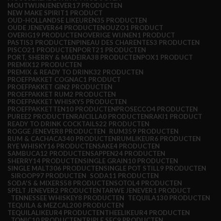
MOUTWIJNJENEVER
17 PRODUCTEN
NEW MAKE SPIRIT
1 PRODUCT
OUD-HOLLANDSE LIKEUREN
35 PRODUCTEN
OUDE JENEVER
64 PRODUCTEN
OUZO
1 PRODUCT
OVERIG
19 PRODUCTEN
OVERIGE WIJNEN
1 PRODUCT
PASTIS
3 PRODUCTEN
PINEAU DES CHARENTES
3 PRODUCTEN
PISCO
21 PRODUCTEN
PORT
21 PRODUCTEN
PORT, SHERRY & MADEIRA
38 PRODUCTEN
POX
1 PRODUCT
PREMIX
12 PRODUCTEN
PREMIX & READY TO DRINK
32 PRODUCTEN
PROEFPAKKET COGNAC
1 PRODUCT
PROEFPAKKET GIN
2 PRODUCTEN
PROEFPAKKET RUM
2 PRODUCTEN
PROEFPAKKET WHISKY
5 PRODUCTEN
PROEFPAKKETTEN
10 PRODUCTEN
PROSECCO
4 PRODUCTEN
PUREE
2 PRODUCTEN
RAICILLA
0 PRODUCTEN
RAKI
1 PRODUCT
READY TO DRINK COCKTAILS
22 PRODUCTEN
ROGGE JENEVER
8 PRODUCTEN
RUM
359 PRODUCTEN
RUM & CACHACA
340 PRODUCTEN
RUMLIKEUR
6 PRODUCTEN
RYE WHISKY
16 PRODUCTEN
SAKE
4 PRODUCTEN
SAMBUCA
12 PRODUCTEN
SAPPEN
24 PRODUCTEN
SHERRY
14 PRODUCTEN
SINGLE GRAIN
10 PRODUCTEN
SINGLE MALT
306 PRODUCTEN
SINGLE POT STILL
9 PRODUCTEN
SIROOP
97 PRODUCTEN
SODA
11 PRODUCTEN
SODA'S & MIXERS
58 PRODUCTEN
SOTOL
4 PRODUCTEN
SPELT JENEVER
2 PRODUCTEN
TARWE JENEVER
1 PRODUCT
TENNESSEE WHISKEY
8 PRODUCTEN
TEQUILA
130 PRODUCTEN
TEQUILA & MEZCAL
200 PRODUCTEN
TEQUILALIKEUR
4 PRODUCTEN
THEELIKEUR
4 PRODUCTEN
TONIC
10 PRODUCTEN
TRIPLE SEC
9 PRODUCTEN