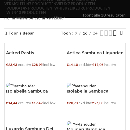
VERMOUTH
47 PRODUCTEN
VIEUX
7 PRODUCTEN
VODKA
149 PRODUCTEN
WHISKYLIKEUR
8 PRODUCTEN
WIJN
40 PRODUCTEN
Toont alle 10 resultaten
Home
Winkel
Anijsdranken
Likeur
Toon sidebar
Toon
9
16
24
Aelred Pastis
Antica Sambuca Liquorice
0.7 L
0.7 L
€
23,93
€
28,95
€
14,10
€
17,06
excl. btw
incl. btw
excl. btw
incl. btw
TOEVOEGEN AAN WINKELWAGEN
TOEVOEGEN AAN WINKELWAGEN
0.7 L
1 L
Isolabella Sambuca
Isolabella Sambuca
€
14,44
€
17,47
€
20,73
€
25,08
excl. btw
incl. btw
excl. btw
incl. btw
TOEVOEGEN AAN WINKELWAGEN
TOEVOEGEN AAN WINKELWAGEN
Luxardo Sambuca Dei
0.7 L
0.7 L
Molinari Sambuca