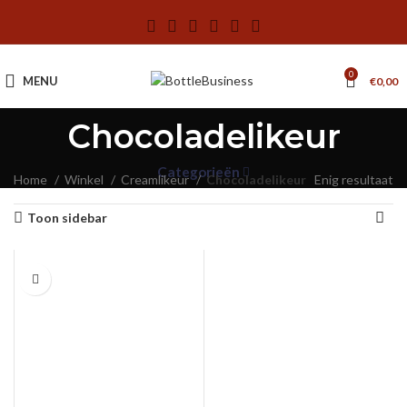
0
MENU
€
0,00
Chocoladelikeur
Categorieën
Home
Winkel
Creamlikeur
Chocoladelikeur
Enig resultaat
Toon sidebar
0.5 L