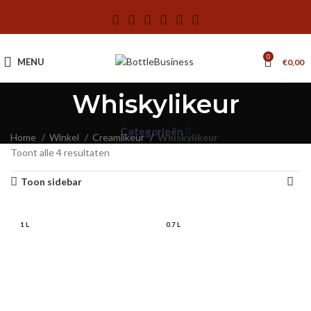
0
MENU
€
0,00
Whiskylikeur
Categorieën
Home
Winkel
Creamlikeur
Whiskylikeur
Toont alle 4 resultaten
Toon sidebar
1 L
1 L
0.7 L
0.7 L