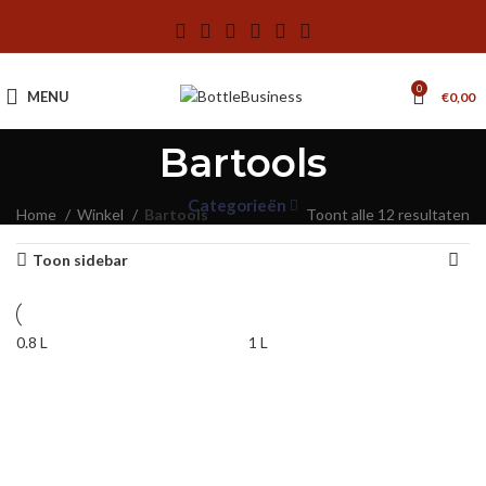
0
MENU
€
0,00
Bartools
Categorieën
Home
Winkel
Bartools
Toont alle 12 resultaten
Toon sidebar
0.8 L
1 L