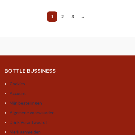
1
2
3
→
BOTTLE BUSSINESS
Cookies
Account
Mijn bestellingen
Algemene voorwaarden
Drink Verantwoord!
Merk aanmelden