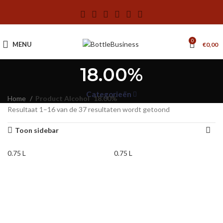
0
MENU
€
0,00
18.00%
Categorieën
Home
Product Alcohol
18.00%
Resultaat 1–16 van de 37 resultaten wordt getoond
Toon sidebar
0.75 L
0.75 L