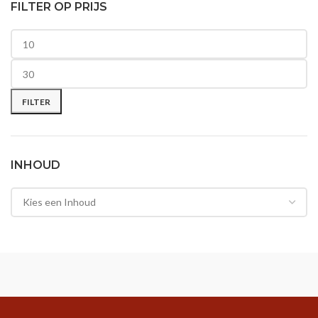
FILTER OP PRIJS
Min. prijs
Max. prijs
FILTER
INHOUD