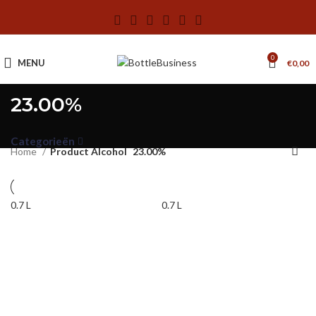
0
MENU
€
0,00
23.00%
Categorieën
Home
Product Alcohol
23.00%
0.7 L
0.7 L