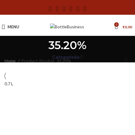
0
MENU
€
0,00
35.20%
Categorieën
Home
Product Alcohol
35.20%
0.7 L