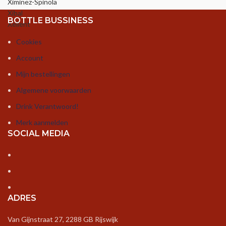
Ximinez-Spinola
Xibal
BOTTLE BUSSINESS
Xellent
Cookies
Account
Mijn bestellingen
Algemene voorwaarden
Drink Verantwoord!
Merk aanmelden
SOCIAL MEDIA
ADRES
Van Gijnstraat 27, 2288 GB Rijswijk