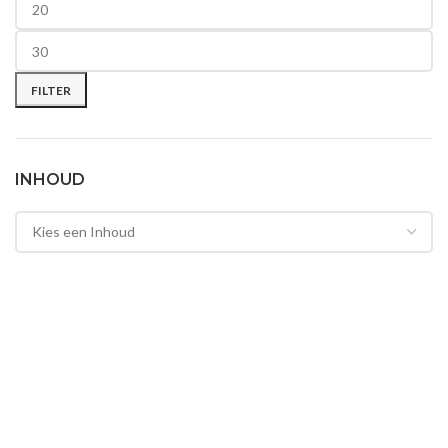
Min. prijs
Max. prijs
FILTER
INHOUD