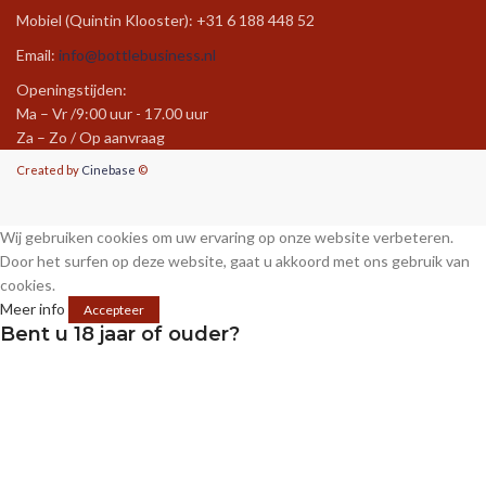
Mobiel (Quintin Klooster): +31 6 188 448 52
Email:
info@bottlebusiness.nl
Openingstijden:
Ma – Vr /9:00 uur - 17.00 uur
Za – Zo / Op aanvraag
Created by
Cinebase
©
Wij gebruiken cookies om uw ervaring op onze website verbeteren.
Door het surfen op deze website, gaat u akkoord met ons gebruik van
cookies.
Meer info
Accepteer
Bent u 18 jaar of ouder?
Je bent niet oud genoeg om deze inhoud te
bekijken
Ik ben 18 of ouder
Ik ben jonger dan 18 jaar