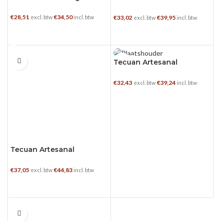
Oleo
€
28,51
€
34,50
€
33,02
€
39,95
excl. btw
incl. btw
excl. btw
incl. btw
TOEVOEGEN AAN WINKELWAGEN
TOEVOEGEN AAN WINKELWAGEN
1 L
0.7 L
Tecuan Artesanal
Cupreata
€
32,43
€
39,24
excl. btw
incl. btw
TOEVOEGEN AAN WINKELWAGEN
Tecuan Artesanal
Cupreata
€
37,05
€
44,83
excl. btw
incl. btw
TOEVOEGEN AAN WINKELWAGEN
1 L