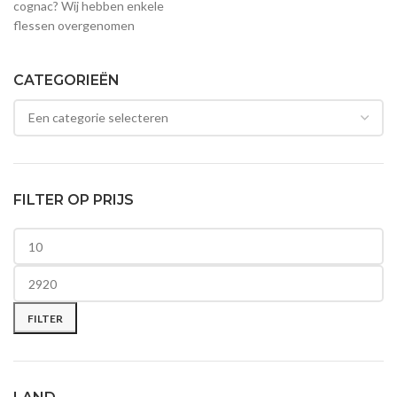
cognac? Wij hebben enkele
flessen overgenomen
CATEGORIEËN
FILTER OP PRIJS
Min. prijs
Max. prijs
FILTER