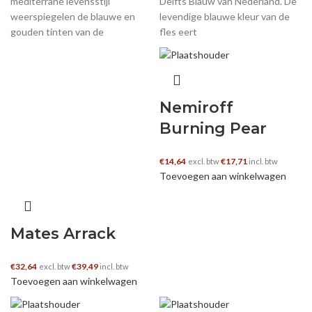
mediterrane levensstijl
Delfts Blauw van Nederland. De
weerspiegelen de blauwe en
levendige blauwe kleur van de
gouden tinten van de
fles eert
Nemiroff
Burning Pear
€
14,64
€
17,71
excl. btw
incl. btw
Toevoegen aan winkelwagen
Mates Arrack
€
32,64
€
39,49
excl. btw
incl. btw
Toevoegen aan winkelwagen