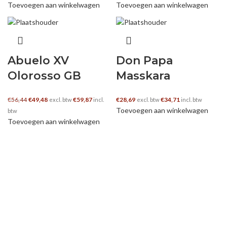
Toevoegen aan winkelwagen
Toevoegen aan winkelwagen
Abuelo XV
Don Papa
Olorosso GB
Masskara
Oorspronkelijke prijs was: €56,44.
Huidige prijs is: €49,48.
€
56,44
€
49,48
€
59,87
€
28,69
€
34,71
excl. btw
incl.
excl. btw
incl. btw
Toevoegen aan winkelwagen
btw
Toevoegen aan winkelwagen