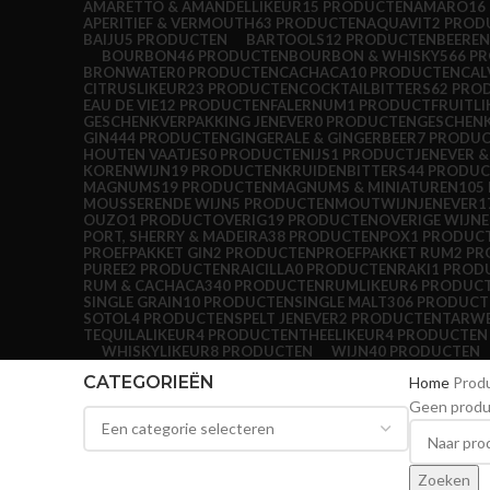
AMARETTO & AMANDELLIKEUR
15 PRODUCTEN
AMARO
16
APERITIEF & VERMOUTH
63 PRODUCTEN
AQUAVIT
2 PROD
BAIJU
5 PRODUCTEN
BARTOOLS
12 PRODUCTEN
BEERE
BOURBON
46 PRODUCTEN
BOURBON & WHISKY
566 P
BRONWATER
0 PRODUCTEN
CACHACA
10 PRODUCTEN
CAL
CITRUSLIKEUR
23 PRODUCTEN
COCKTAILBITTERS
62 PRO
EAU DE VIE
12 PRODUCTEN
FALERNUM
1 PRODUCT
FRUITL
GESCHENKVERPAKKING JENEVER
0 PRODUCTEN
GESCHEN
GIN
444 PRODUCTEN
GINGERALE & GINGERBEER
7 PRODU
HOUTEN VAATJES
0 PRODUCTEN
IJS
1 PRODUCT
JENEVER 
KORENWIJN
19 PRODUCTEN
KRUIDENBITTERS
44 PRODU
MAGNUMS
19 PRODUCTEN
MAGNUMS & MINIATUREN
105
MOUSSERENDE WIJN
5 PRODUCTEN
MOUTWIJNJENEVER
1
OUZO
1 PRODUCT
OVERIG
19 PRODUCTEN
OVERIGE WIJN
PORT, SHERRY & MADEIRA
38 PRODUCTEN
POX
1 PRODUC
PROEFPAKKET GIN
2 PRODUCTEN
PROEFPAKKET RUM
2 P
PUREE
2 PRODUCTEN
RAICILLA
0 PRODUCTEN
RAKI
1 PROD
RUM & CACHACA
340 PRODUCTEN
RUMLIKEUR
6 PRODUC
SINGLE GRAIN
10 PRODUCTEN
SINGLE MALT
306 PRODUCT
SOTOL
4 PRODUCTEN
SPELT JENEVER
2 PRODUCTEN
TARWE
TEQUILALIKEUR
4 PRODUCTEN
THEELIKEUR
4 PRODUCTEN
WHISKYLIKEUR
8 PRODUCTEN
WIJN
40 PRODUCTEN
CATEGORIEËN
Home
Prod
Geen produc
Zoeken