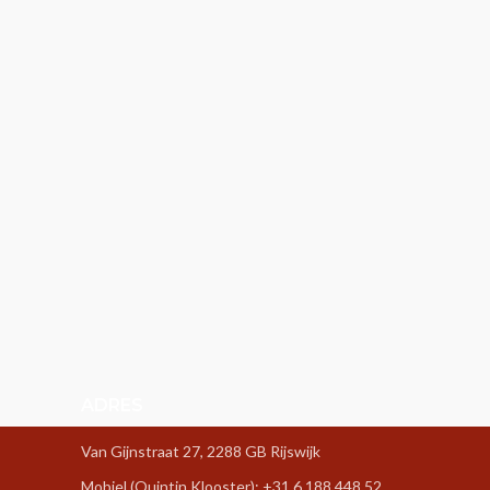
ADRES
Van Gijnstraat 27, 2288 GB Rijswijk
Mobiel (Quintin Klooster): +31 6 188 448 52