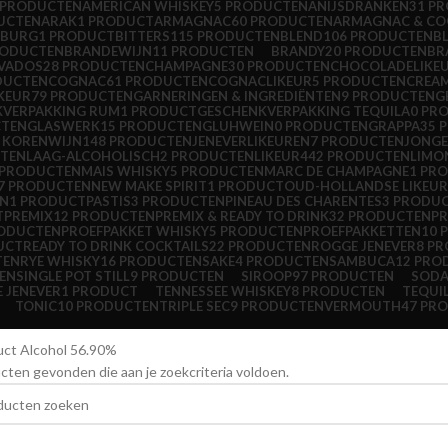
 PRODUCTEN
AMERICAN WHISKEY
5 PRODUCTEN
ANIJSDRANKEN
31 P
UCTEN
ARAK
1 PRODUCT
ARMAGNAC
60 PRODUCTEN
ARMAGNAC & C
NBURG
1 PRODUCT
BITTERS
115 PRODUCTEN
BLEND
106 PRODUCTEN
B
RODUCTEN
BRANDEWIJN
11 PRODUCTEN
BRANDY
20 PRODUCTEN
BR
VADOS
28 PRODUCTEN
CHAMPAGNE
30 PRODUCTEN
CHOCOLADELIKE
DUCTEN
COGNAC
61 PRODUCTEN
COGNACLIKEUR
5 PRODUCTEN
CREAM
IKEUR
79 PRODUCTEN
GARNERINGEN & INGREDIËNTEN
9 PRODUCTEN
G
KVERPAKKING RUM
1 PRODUCT
GESCHENKVERPAKKING TEQUILA
0 PR
CTEN
GLASWERK
15 PRODUCTEN
GLUHWEIN
0 PRODUCTEN
GRAPPA
35 
& KORENWIJN
148 PRODUCTEN
JENEVERLIKEUREN
7 PRODUCTEN
JONGE
CTEN
LAAG-ALCOHOLISCH
2 PRODUCTEN
LIKEUR
442 PRODUCTEN
LIMO
 PRODUCTEN
MAIS WHISKY
5 PRODUCTEN
MARC DE CHAMPAGNE
1 PR
7 PRODUCTEN
NEW MAKE SPIRIT
1 PRODUCT
OUD-HOLLANDSE LIKEU
EN
1 PRODUCT
PASTIS
3 PRODUCTEN
PINEAU DES CHARENTES
3 PRODU
T
PREMIX
12 PRODUCTEN
PREMIX & READY TO DRINK
32 PRODUCTEN
PR
RODUCTEN
PROEFPAKKET WHISKY
5 PRODUCTEN
PROEFPAKKETTEN
10 
UCT
READY TO DRINK COCKTAILS
22 PRODUCTEN
ROGGE JENEVER
8 P
TEN
RYE WHISKY
16 PRODUCTEN
SAKE
4 PRODUCTEN
SAMBUCA
12 PRO
EN
SINGLE POT STILL
9 PRODUCTEN
SIROOP
97 PRODUCTEN
SOD
 JENEVER
1 PRODUCT
TENNESSEE WHISKEY
8 PRODUCTEN
TEQUI
TONIC
10 PRODUCTEN
TRIPLE SEC
9 PRODUCTEN
VERMOUTH
47 PR
uct Alcohol
56.90%
ten gevonden die aan je zoekcriteria voldoen.