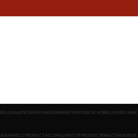
OEFLOKAAL
PROEVERIJEN
EVENEMENTEN
VOOR DE HORECA
OVER ONS
C
N
AGUAMIEL
1 PRODUCT
ALCOHOLVRIJ
119 PRODUCTEN
ALCOHOLVRIJE 