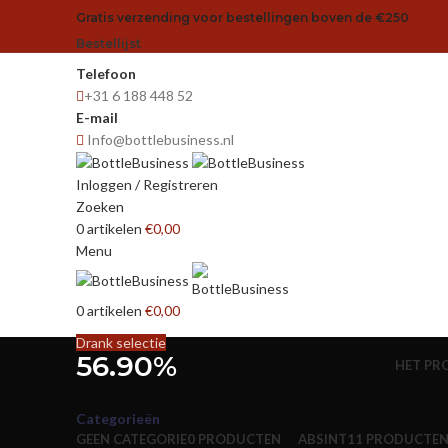
Gratis verzending voor bestellingen boven de €250
Bestellijst
Telefoon
+31 6 188 448 52
E-mail
Info@bottlebusiness.nl
Inloggen / Registreren
Zoeken
0
artikelen
€
0,00
Menu
0
artikelen
€
0,00
Drank selectie
56.90%
HET PR
Categorieën
GEEN CATEGORIE
0 PRODUCTEN
ABSINT
11 PRODUCTE