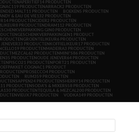
RODUCTEN
APERITIEF
14 PRODUCTEN
OGNAC
119 PRODUCTEN
ARRACK
2 PRODUCTEN
LENDED MALT
11 PRODUCTEN
BOEKEN
5 PRODUCTEN
ANDY & EAU DE VIE
132 PRODUCTEN
UR
14 PRODUCTEN
CIDER
2 PRODUCTEN
LIKEUR
8 PRODUCTEN
DRAM1
12 PRODUCTEN
ESCHENKVERPAKKING GIN
0 PRODUCTEN
ODUCTEN
GESCHENKVERPAKKINGEN
1 PRODUCT
PRODUCTEN
GROENTELIKEUR
6 PRODUCTEN
 JENEVER
33 PRODUCTEN
KOFFIELIKEUR
17 PRODUCTEN
NCELLO
19 PRODUCTEN
MADEIRA
3 PRODUCTEN
ODUCT
MEZCAL
62 PRODUCTEN
MINI'S
86 PRODUCTEN
REN
35 PRODUCTEN
OUDE JENEVER
64 PRODUCTEN
CTEN
PISCO
21 PRODUCTEN
PORT
21 PRODUCTEN
OEFPAKKET COGNAC
1 PRODUCT
PRODUCTEN
PROSECCO
4 PRODUCTEN
RODUCTEN
RUM
359 PRODUCTEN
DUCTEN
SAPPEN
24 PRODUCTEN
SHERRY
14 PRODUCTEN
A
11 PRODUCTEN
SODA'S & MIXERS
58 PRODUCTEN
LA
130 PRODUCTEN
TEQUILA & MEZCAL
200 PRODUCTEN
ODUCTEN
VIEUX
7 PRODUCTEN
VODKA
149 PRODUCTEN