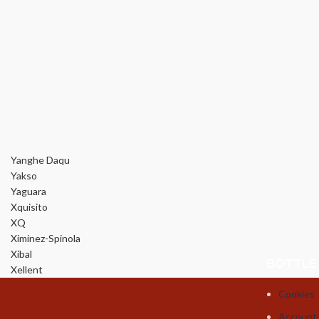
Yanghe Daqu
Yakso
Yaguara
Xquisito
XQ
Ximinez-Spinola
Xibal
BOTTLE
Xellent
Cookies
Account