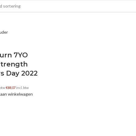
urn 7YO
Strength
rs Day 2022
 btw
€
88,07
incl. btw
aan winkelwagen