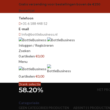
Gratis verzending voor bestellingen boven de €250
Bestellijst
Telefoon
+31 6 188 448 52
E-mail
Info@bottlebusiness.nl
Inloggen / Registreren
Zoeken
0
artikelen
€
0,00
Menu
0
artikelen
€
0,00
Drank selectie
58.20%
HET PR
Categorieën
GEEN CATEGORIE
0 PRODUCTEN
ABSINT
11 PRODUCTE