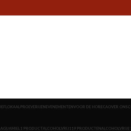
OEFLOKAAL
PROEVERIJEN
EVENEMENTEN
VOOR DE HORECA
OVER ONS
C
N
AGUAMIEL
1 PRODUCT
ALCOHOLVRIJ
119 PRODUCTEN
ALCOHOLVRIJE 