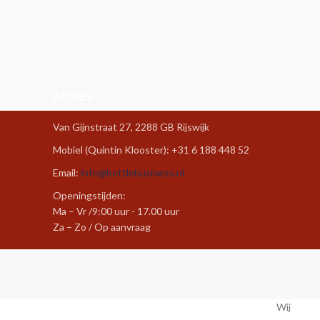
ADRES
Van Gijnstraat 27, 2288 GB Rijswijk
Mobiel (Quintin Klooster): +31 6 188 448 52
Email:
info@bottlebusiness.nl
Openingstijden:
Ma – Vr /9:00 uur - 17.00 uur
Za – Zo / Op aanvraag
Wij