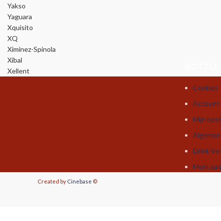
Yakso
Yaguara
Xquisito
XQ
Ximinez-Spinola
Xibal
BOTTLE
Xellent
Cookies
Account
Mijn best
Algemen
Drink Ve
Merk aa
Created by
Cinebase
©