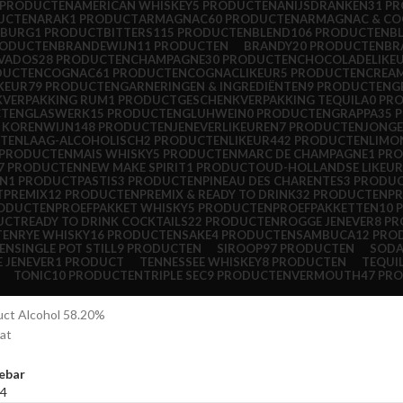
 PRODUCTEN
AMERICAN WHISKEY
5 PRODUCTEN
ANIJSDRANKEN
31 P
UCTEN
ARAK
1 PRODUCT
ARMAGNAC
60 PRODUCTEN
ARMAGNAC & C
NBURG
1 PRODUCT
BITTERS
115 PRODUCTEN
BLEND
106 PRODUCTEN
B
RODUCTEN
BRANDEWIJN
11 PRODUCTEN
BRANDY
20 PRODUCTEN
BR
VADOS
28 PRODUCTEN
CHAMPAGNE
30 PRODUCTEN
CHOCOLADELIKE
DUCTEN
COGNAC
61 PRODUCTEN
COGNACLIKEUR
5 PRODUCTEN
CREAM
IKEUR
79 PRODUCTEN
GARNERINGEN & INGREDIËNTEN
9 PRODUCTEN
G
KVERPAKKING RUM
1 PRODUCT
GESCHENKVERPAKKING TEQUILA
0 PR
CTEN
GLASWERK
15 PRODUCTEN
GLUHWEIN
0 PRODUCTEN
GRAPPA
35 
& KORENWIJN
148 PRODUCTEN
JENEVERLIKEUREN
7 PRODUCTEN
JONGE
CTEN
LAAG-ALCOHOLISCH
2 PRODUCTEN
LIKEUR
442 PRODUCTEN
LIMO
 PRODUCTEN
MAIS WHISKY
5 PRODUCTEN
MARC DE CHAMPAGNE
1 PR
7 PRODUCTEN
NEW MAKE SPIRIT
1 PRODUCT
OUD-HOLLANDSE LIKEU
EN
1 PRODUCT
PASTIS
3 PRODUCTEN
PINEAU DES CHARENTES
3 PRODU
T
PREMIX
12 PRODUCTEN
PREMIX & READY TO DRINK
32 PRODUCTEN
PR
RODUCTEN
PROEFPAKKET WHISKY
5 PRODUCTEN
PROEFPAKKETTEN
10 
UCT
READY TO DRINK COCKTAILS
22 PRODUCTEN
ROGGE JENEVER
8 P
TEN
RYE WHISKY
16 PRODUCTEN
SAKE
4 PRODUCTEN
SAMBUCA
12 PRO
EN
SINGLE POT STILL
9 PRODUCTEN
SIROOP
97 PRODUCTEN
SOD
 JENEVER
1 PRODUCT
TENNESSEE WHISKEY
8 PRODUCTEN
TEQUI
TONIC
10 PRODUCTEN
TRIPLE SEC
9 PRODUCTEN
VERMOUTH
47 PR
uct Alcohol
58.20%
aat
ebar
4