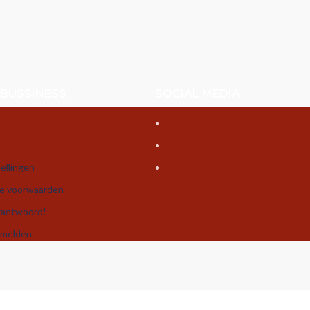
 BUSSINESS
SOCIAL MEDIA
ellingen
e voorwaarden
rantwoord!
nmelden