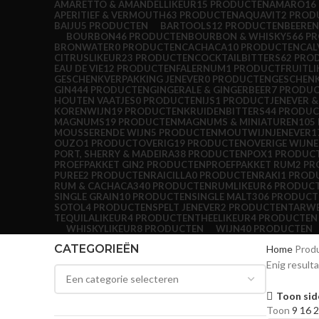
AMARETTO & AMANDELLIKEUR
15 PRODUCTEN
AMARO
16
APERITIEF & VERMOUTH
63 PRODUCTEN
AQUAVIT
2 PROD
BAIJU
5 PRODUCTEN
BARTOOLS
12 PRODUCTEN
BEERE
BOURBON
46 PRODUCTEN
BOURBON & WHISKY
566 P
BRONWATER
0 PRODUCTEN
CACHACA
10 PRODUCTEN
CAL
CITRUSLIKEUR
23 PRODUCTEN
COCKTAILBITTERS
62 PRO
EAU DE VIE
12 PRODUCTEN
FALERNUM
1 PRODUCT
FRUITL
GESCHENKVERPAKKING JENEVER
0 PRODUCTEN
GESCHEN
GIN
444 PRODUCTEN
GINGERALE & GINGERBEER
7 PRODU
HOUTEN VAATJES
0 PRODUCTEN
IJS
1 PRODUCT
JENEVER 
KORENWIJN
19 PRODUCTEN
KRUIDENBITTERS
44 PRODU
MAGNUMS
19 PRODUCTEN
MAGNUMS & MINIATUREN
105
MOUSSERENDE WIJN
5 PRODUCTEN
MOUTWIJNJENEVER
1
OUZO
1 PRODUCT
OVERIG
19 PRODUCTEN
OVERIGE WIJN
PORT, SHERRY & MADEIRA
38 PRODUCTEN
POX
1 PRODUC
PROEFPAKKET GIN
2 PRODUCTEN
PROEFPAKKET RUM
2 P
PUREE
2 PRODUCTEN
RAICILLA
0 PRODUCTEN
RAKI
1 PROD
RUM & CACHACA
340 PRODUCTEN
RUMLIKEUR
6 PRODUC
SINGLE GRAIN
10 PRODUCTEN
SINGLE MALT
306 PRODUCT
SOTOL
4 PRODUCTEN
SPELT JENEVER
2 PRODUCTEN
TARWE
TEQUILALIKEUR
4 PRODUCTEN
THEELIKEUR
4 PRODUCTEN
WHISKYLIKEUR
8 PRODUCTEN
WIJN
40 PRODUCTEN
CATEGORIEËN
Home
Prod
Enig result
Toon sid
Toon
9
16
2