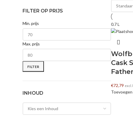
FILTER OP PRIJS
Min. prijs
0.7 L
Max. prijs
Wolfb
Cask 
FILTER
Fathe
€
72,79
excl.
Toevoegen 
INHOUD