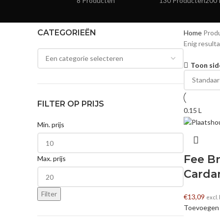
8 Producten
130 Producten
200 
CATEGORIEËN
Home
Prod
Enig result
Toon sid
FILTER OP PRIJS
0.15 L
Min. prijs
Fee B
Max. prijs
Carda
Filter
€
13,09
excl.
Toevoegen 