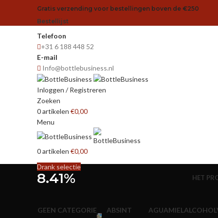
Gratis verzending voor bestellingen boven de €250
Bestellijst
Telefoon
+31 6 188 448 52
E-mail
Info@bottlebusiness.nl
Inloggen / Registreren
Zoeken
0
artikelen
€
0,00
Menu
0
artikelen
€
0,00
Drank selectie
8.41%
HET PR
GEEN CATEGORIE
ABSINT
AGUAMIEL
ALCOHOLV