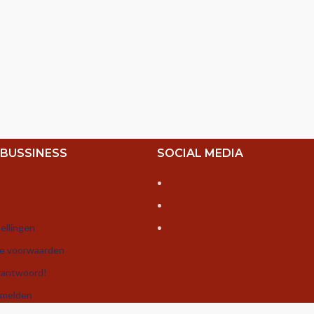
 BUSSINESS
SOCIAL MEDIA
ellingen
e voorwaarden
rantwoord!
nmelden