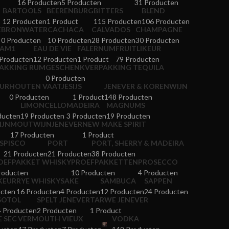
16 Producten
5 Producten
31 Producten
BARTOOLS
BEERENBURG
BITTERS
BLEND
12 Producten
1 Product
115 Producten
106 Producten
E
BRONWATER
CACHACA
CALVADOS
CHAMPAGNE
0 Producten
10 Producten
28 Producten
30 Producten
AM1
EAU DE VIE
FALERNUM
FRUITLIKEUR
 Producten
12 Producten
1 Product
79 Producten
AKKING RUM
GESCHENKVERPAKKING TEQUILA
0 Producten
UR
HOUTEN VAATJES
IJS
JENEVER & KORENWIJN
0 Producten
1 Product
148 Producten
LIMONCELLO
MADEIRA
MAGNUMS
ducten
19 Producten
3 Producten
19 Producten
IJN
MOUTWIJNJENEVER
NEW MAKE SPIRIT
17 Producten
1 Product
S
PISCO
PORT
PORT, SHERRY & MADEIRA
21 Producten
21 Producten
38 Producten
OEFPAKKET WHISKY
PROEFPAKKETTEN
PROSECCO
roducten
10 Producten
4 Producten
KEUR
RYE WHISKY
SAKE
SAMBUCA
SAPPEN
ucten
16 Producten
4 Producten
12 Producten
24 Producten
SOTOL
SPELT JENEVER
TARWE JENEVER
4 Producten
2 Producten
1 Product
E SEC
VERMOUTH
VIEUX
VODKA