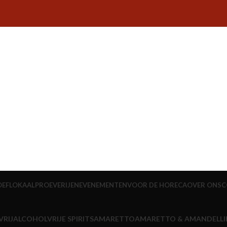
OEFLOKAAL
PROEVERIJEN
EVENEMENTEN
VOOR DE HORECA
OVER ONS
C
RIJ
ALCOHOLVRIJE SPIRITS
AMARETTO
AMARETTO & AMANDELLI