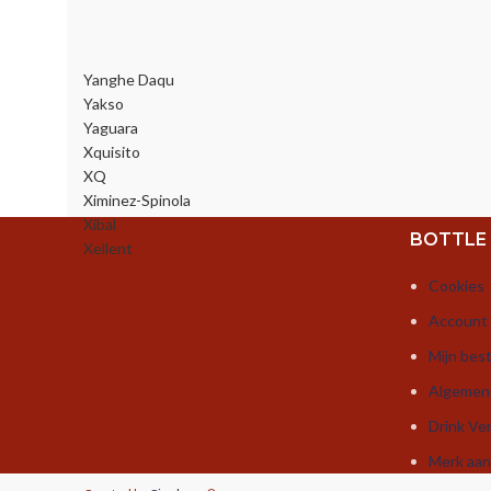
Yanghe Daqu
Yakso
Yaguara
Xquisito
XQ
Ximinez-Spinola
Xibal
BOTTLE
Xellent
Cookies
Account
Mijn best
Algemen
Drink Ve
Merk aa