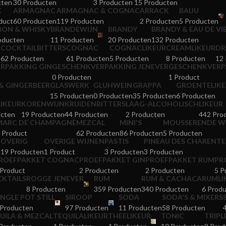
cten
30 Producten
3 Producten
15 Producten
K
ARMAGNAC
ARMAGNAC & COGNAC
ARRACK
BAIJU
duct
60 Producten
119 Producten
2 Producten
5 Producten
ON & WHISKY
BRANDEWIJN
BRANDY
BRANDY & EAU DE VI
oducten
11 Producten
20 Producten
132 Producten
R
COCKTAILBITTERS
COGNAC
COGNACLIKEUR
CREAMLIKEUR
DR
62 Producten
61 Producten
5 Producten
8 Producten
12
RPAKKING GIN
GESCHENKVERPAKKING JENEVER
GESCHENKVERP
0 Producten
1 Product
& GINGERBEER
GLASWERK
GLUHWEIN
GRAPPA
GROENTELIKE
15 Producten
0 Producten
35 Producten
6 Producten
LIKEUR
KORENWIJN
KRUIDENBITTERS
LAAG-ALCOHOLISCH
LIKEUR
ucten
19 Producten
44 Producten
2 Producten
442 Pro
MARC DE CHAMPAGNE
MEZCAL
MINI'S
MOUSSERENDE W
 Product
62 Producten
86 Producten
5 Producten
OVERIG
OVERIGE WIJNEN
PASTIS
PINEAU DES CHARENTE
t
19 Producten
1 Product
3 Producten
3 Producten
ROEFPAKKET COGNAC
PROEFPAKKET GIN
PROEFPAKKET RUM
PR
 Product
2 Producten
2 Producten
5 P
CKTAILS
ROGGE JENEVER
RUM
RUM & CACHACA
RUMLI
8 Producten
359 Producten
340 Producten
6 Prod
INGLE POT STILL
SIROOP
SODA
SODA'S & MIXERS
 Producten
97 Producten
11 Producten
58 Producten
UILA & MEZCAL
TEQUILALIKEUR
THEELIKEUR
TONIC
TRIPL