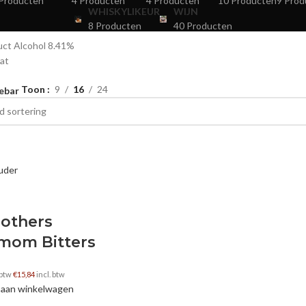
Producten
4 Producten
4 Producten
10 Producten
9 Prod
WHISKYLIKEUR
WIJN
8 Producten
40 Producten
uct Alcohol
8.41%
aat
Toon
9
16
24
ebar
rothers
mom Bitters
 btw
€
15,84
incl. btw
aan winkelwagen