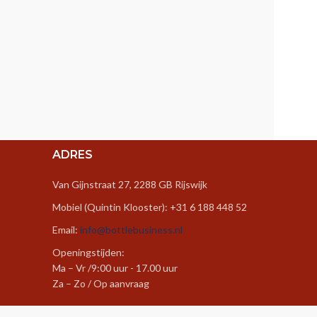
ADRES
Van Gijnstraat 27, 2288 GB Rijswijk
Mobiel (Quintin Klooster): +31 6 188 448 52
Email:
info@bottlebusiness.nl
Openingstijden:
Ma – Vr /9:00 uur - 17.00 uur
Za – Zo / Op aanvraag