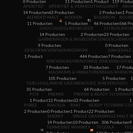
0 Producten
11 Producten
1 Product
119 Produ
APERITIEF
APERITIEF & VERMOUTH
AQUAVIT
ARA
14 Producten
63 Producten
2 Producten
1 Pro
BLENDED MALT
BOEKEN
BOURBON
BOURB
11 Producten
5 Producten
46 Producten
566 Pr
CHOCOLADELIKEUR
CIDER
CITRUSLIKEU
14 Producten
2 Producten
23 Producten
GARNERINGEN & INGREDIËNTEN
GESCHENKVE
9 Producten
0 Producten
GESCHENKVERPAKKINGEN
GIN
GINGERALE 
1 Product
444 Producten
7 Producten
JENEVERLIKEUREN
JONGE JENEVER
KOFFIE
7 Producten
33 Producten
17 Prod
MAGNUMS & MINIATUREN
MAIS WHISKY
105 Producten
5 Producten
1
OUD-HOLLANDSE LIKEUREN
OUDE JENEVER
OUZO
35 Producten
64 Producten
1 Produc
POX
PREMIX
PREMIX & READY TO DRINK
P
1 Product
12 Producten
32 Producten
1
PUREE
RAICILLA
RAKI
READY TO DRINK CO
2 Producten
0 Producten
1 Product
22 Producten
SHERRY
SINGLE GRAIN
SINGLE MALT
S
14 Producten
10 Producten
306 Producten
9
TENNESSEE WHISKEY
TEQUILA
TEQ