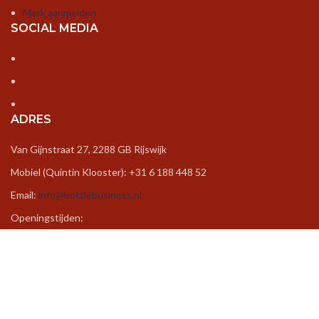
Merk aanmelden
SOCIAL MEDIA
ADRES
Van Gijnstraat 27, 2288 GB Rijswijk
Mobiel (Quintin Klooster): +31 6 188 448 52
Email:
info@bottlebusiness.nl
Openingstijden:
Ma – Vr /9:00 uur - 17.00 uur
Za – Zo / Op aanvraag
Created by
Cinebase
©
Wij gebruiken cookies om uw ervaring op onze website verbeteren.