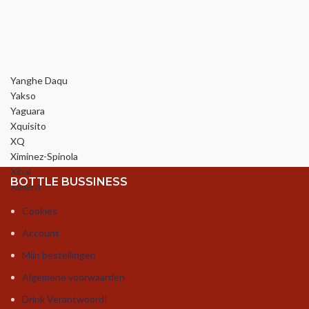
Yanghe Daqu
Yakso
Yaguara
Xquisito
XQ
Ximinez-Spinola
Xibal
BOTTLE BUSSINESS
Xellent
Cookies
Account
Mijn bestellingen
Algemene voorwaarden
Drink Verantwoord!