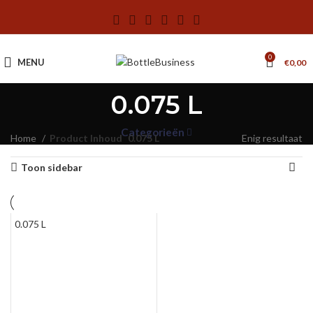
0
MENU
€
0,00
0.075 L
Categorieën
Home
Product Inhoud
0.075 L
Enig resultaat
Toon sidebar
0.075 L