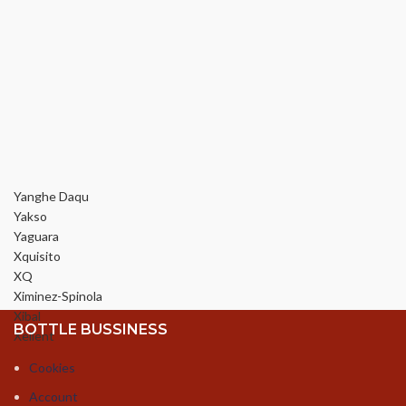
Yanghe Daqu
Yakso
Yaguara
Xquisito
XQ
Ximinez-Spinola
Xibal
BOTTLE BUSSINESS
Xellent
Cookies
Account