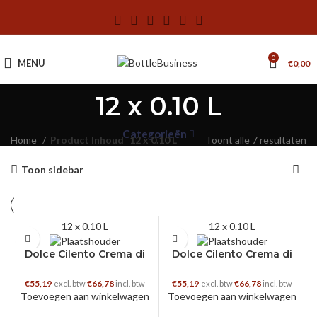
0
MENU
€
0,00
12 x 0.10 L
Categorieën
Home
Product Inhoud
12 x 0.10 L
Toont alle 7 resultaten
Toon sidebar
12 x 0.10 L
12 x 0.10 L
Dolce Cilento Crema di
Dolce Cilento Crema di
Meloncello 12x10cl
Nocciole 12x10cl
€
55,19
€
66,78
€
55,19
€
66,78
excl. btw
incl. btw
excl. btw
incl. btw
Toevoegen aan winkelwagen
Toevoegen aan winkelwagen