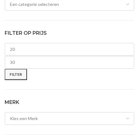
FILTER OP PRIJS
Min. prijs
Max. prijs
FILTER
MERK