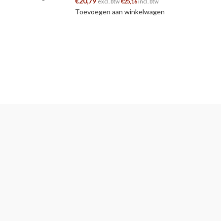
€
20,79
excl. btw
€
25,16
incl. btw
Toevoegen aan winkelwagen