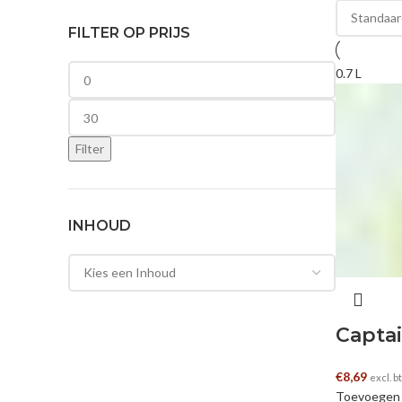
FILTER OP PRIJS
Min. prijs
0.7 L
Max. prijs
Filter
INHOUD
Captai
€
8,69
excl. 
Toevoegen 