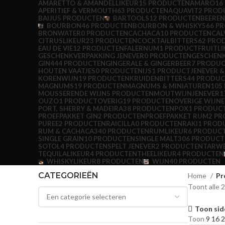
AMARETTO & AMANDELLIKEUR
15 PRODUCTEN
AMARO
16
APERITIEF & VERMOUTH
63 PRODUCTEN
AQUAVIT
2 PROD
BAIJU
5 PRODUCTEN
BARTOOLS
12 PRODUCTEN
BEERE
BOURBON
46 PRODUCTEN
BOURBON & WHISKY
566 P
BRONWATER
0 PRODUCTEN
CACHACA
10 PRODUCTEN
CAL
CITRUSLIKEUR
23 PRODUCTEN
COCKTAILBITTERS
62 PRO
EAU DE VIE
12 PRODUCTEN
FALERNUM
1 PRODUCT
FRUITL
GESCHENKVERPAKKING JENEVER
0 PRODUCTEN
GESCHEN
GIN
444 PRODUCTEN
GINGERALE & GINGERBEER
7 PRODU
HOUTEN VAATJES
0 PRODUCTEN
IJS
1 PRODUCT
JENEVER 
KORENWIJN
19 PRODUCTEN
KRUIDENBITTERS
44 PRODU
MAGNUMS
19 PRODUCTEN
MAGNUMS & MINIATUREN
105
MOUSSERENDE WIJN
5 PRODUCTEN
MOUTWIJNJENEVER
1
OUZO
1 PRODUCT
OVERIG
19 PRODUCTEN
OVERIGE WIJN
PORT, SHERRY & MADEIRA
38 PRODUCTEN
POX
1 PRODUC
PROEFPAKKET GIN
2 PRODUCTEN
PROEFPAKKET RUM
2 P
PUREE
2 PRODUCTEN
RAICILLA
0 PRODUCTEN
RAKI
1 PROD
RUM & CACHACA
340 PRODUCTEN
RUMLIKEUR
6 PRODUC
SINGLE GRAIN
10 PRODUCTEN
SINGLE MALT
306 PRODUCT
SOTOL
4 PRODUCTEN
SPELT JENEVER
2 PRODUCTEN
TARWE
TEQUILALIKEUR
4 PRODUCTEN
THEELIKEUR
4 PRODUCTEN
WHISKYLIKEUR
8 PRODUCTEN
WIJN
40 PRODUCTEN
CATEGORIEËN
Home
Pr
Toont alle 
Toon sid
Toon
9
16
2