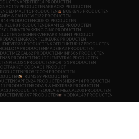
RODUCTEN
APERITIEF
14 PRODUCTEN
OGNAC
119 PRODUCTEN
ARRACK
2 PRODUCTEN
LENDED MALT
11 PRODUCTEN
BOEKEN
5 PRODUCTEN
ANDY & EAU DE VIE
132 PRODUCTEN
UR
14 PRODUCTEN
CIDER
2 PRODUCTEN
LIKEUR
8 PRODUCTEN
DRAM1
12 PRODUCTEN
ESCHENKVERPAKKING GIN
0 PRODUCTEN
ODUCTEN
GESCHENKVERPAKKINGEN
1 PRODUCT
PRODUCTEN
GROENTELIKEUR
6 PRODUCTEN
 JENEVER
33 PRODUCTEN
KOFFIELIKEUR
17 PRODUCTEN
NCELLO
19 PRODUCTEN
MADEIRA
3 PRODUCTEN
ODUCT
MEZCAL
62 PRODUCTEN
MINI'S
86 PRODUCTEN
REN
35 PRODUCTEN
OUDE JENEVER
64 PRODUCTEN
CTEN
PISCO
21 PRODUCTEN
PORT
21 PRODUCTEN
OEFPAKKET COGNAC
1 PRODUCT
PRODUCTEN
PROSECCO
4 PRODUCTEN
RODUCTEN
RUM
359 PRODUCTEN
DUCTEN
SAPPEN
24 PRODUCTEN
SHERRY
14 PRODUCTEN
A
11 PRODUCTEN
SODA'S & MIXERS
58 PRODUCTEN
LA
130 PRODUCTEN
TEQUILA & MEZCAL
200 PRODUCTEN
ODUCTEN
VIEUX
7 PRODUCTEN
VODKA
149 PRODUCTEN