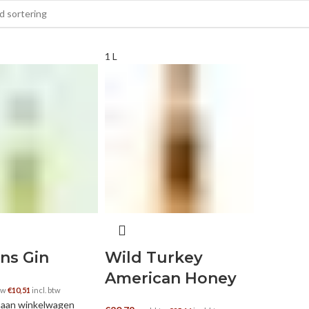
1 L
ns Gin
Wild Turkey
American Honey
btw
€
10,51
incl. btw
aan winkelwagen