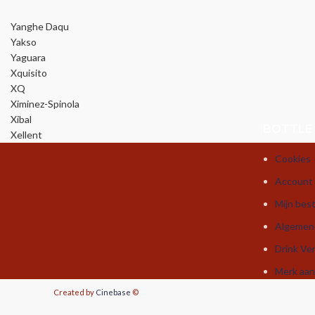
Yanghe Daqu
Yakso
Yaguara
Xquisito
XQ
Ximinez-Spinola
Xibal
BOTTLE
Xellent
Cookies
Account
Mijn best
Algemen
Drink Ve
Merk aa
Created by
Cinebase
©