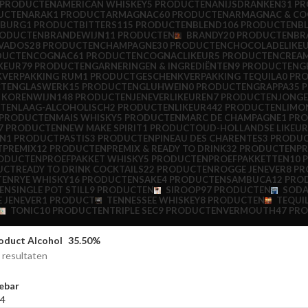
 PRODUCTEN
AMERICAN WHISKEY
5 PRODUCTEN
ANIJSDRANKEN
31 P
UCTEN
ARAK
1 PRODUCT
ARMAGNAC
60 PRODUCTEN
ARMAGNAC & C
NBURG
1 PRODUCT
BITTERS
115 PRODUCTEN
BLEND
106 PRODUCTEN
B
RODUCTEN
BRANDEWIJN
11 PRODUCTEN
BRANDY
20 PRODUCTEN
BR
VADOS
28 PRODUCTEN
CHAMPAGNE
30 PRODUCTEN
CHOCOLADELIKE
DUCTEN
COGNAC
61 PRODUCTEN
COGNACLIKEUR
5 PRODUCTEN
CREAM
IKEUR
79 PRODUCTEN
GARNERINGEN & INGREDIËNTEN
9 PRODUCTEN
G
KVERPAKKING RUM
1 PRODUCT
GESCHENKVERPAKKING TEQUILA
0 PR
CTEN
GLASWERK
15 PRODUCTEN
GLUHWEIN
0 PRODUCTEN
GRAPPA
35 
& KORENWIJN
148 PRODUCTEN
JENEVERLIKEUREN
7 PRODUCTEN
JONGE
CTEN
LAAG-ALCOHOLISCH
2 PRODUCTEN
LIKEUR
442 PRODUCTEN
LIMO
 PRODUCTEN
MAIS WHISKY
5 PRODUCTEN
MARC DE CHAMPAGNE
1 PR
7 PRODUCTEN
NEW MAKE SPIRIT
1 PRODUCT
OUD-HOLLANDSE LIKEU
EN
1 PRODUCT
PASTIS
3 PRODUCTEN
PINEAU DES CHARENTES
3 PRODU
T
PREMIX
12 PRODUCTEN
PREMIX & READY TO DRINK
32 PRODUCTEN
PR
RODUCTEN
PROEFPAKKET WHISKY
5 PRODUCTEN
PROEFPAKKETTEN
10 
UCT
READY TO DRINK COCKTAILS
22 PRODUCTEN
ROGGE JENEVER
8 P
TEN
RYE WHISKY
16 PRODUCTEN
SAKE
4 PRODUCTEN
SAMBUCA
12 PRO
EN
SINGLE POT STILL
9 PRODUCTEN
SIROOP
97 PRODUCTEN
SOD
 JENEVER
1 PRODUCT
TENNESSEE WHISKEY
8 PRODUCTEN
TEQUI
TONIC
10 PRODUCTEN
TRIPLE SEC
9 PRODUCTEN
VERMOUTH
47 PR
oduct Alcohol
35.50%
2 resultaten
ebar
4