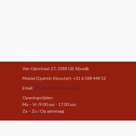
ADRES
Van Gijnstraat 27, 2288 GB Rijswijk
Mobiel (Quintin Klooster): +31 6 188 448 52
Email:
info@bottlebusiness.nl
Openingstijden:
Ma – Vr /9:00 uur - 17.00 uur
Za – Zo / Op aanvraag