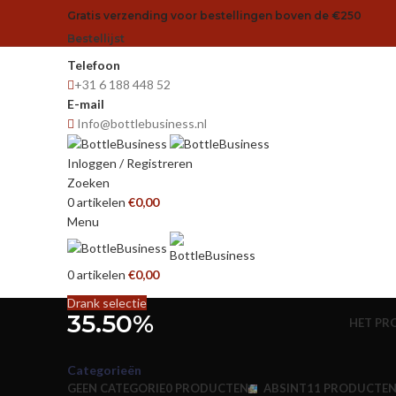
Gratis verzending voor bestellingen boven de €250
Bestellijst
Telefoon
+31 6 188 448 52
E-mail
Info@bottlebusiness.nl
Inloggen / Registreren
Zoeken
0
artikelen
€
0,00
Menu
0
artikelen
€
0,00
Drank selectie
35.50%
HET PR
Categorieën
GEEN CATEGORIE
0 PRODUCTEN
ABSINT
11 PRODUCTE