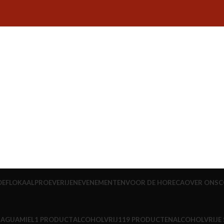
OEFLOKAAL
PROEVERIJEN
EVENEMENTEN
VOOR DE HORECA
OVER ONS
C
N
AGUAMIEL
1 PRODUCT
ALCOHOLVRIJ
119 PRODUCTEN
ALCOHOLVRIJE 