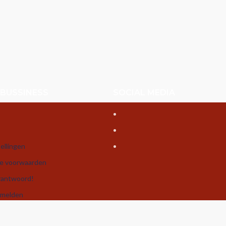
 BUSSINESS
SOCIAL MEDIA
ellingen
e voorwaarden
rantwoord!
nmelden