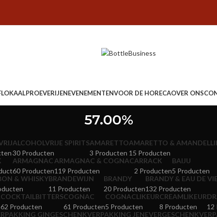
FLOKAAL
PROEVERIJEN
EVENEMENTEN
VOOR DE HORECA
OVER ONS
CO
57.00%
RIJ
ALCOHOLVRIJE SPIRITS
AMARETTO
AMARETTO & AMANDELLI
cten
30 Producten
3 Producten
15 Producten
K
ARMAGNAC
ARMAGNAC & COGNAC
ARRACK
BAIJU
duct
60 Producten
119 Producten
2 Producten
5 Producten
ON & WHISKY
BRANDEWIJN
BRANDY
BRANDY & EAU DE VI
oducten
11 Producten
20 Producten
132 Producten
R
COCKTAILBITTERS
COGNAC
COGNACLIKEUR
CREAMLIKEUR
DR
62 Producten
61 Producten
5 Producten
8 Producten
12
RPAKKING GIN
GESCHENKVERPAKKING JENEVER
GESCHENKVERP