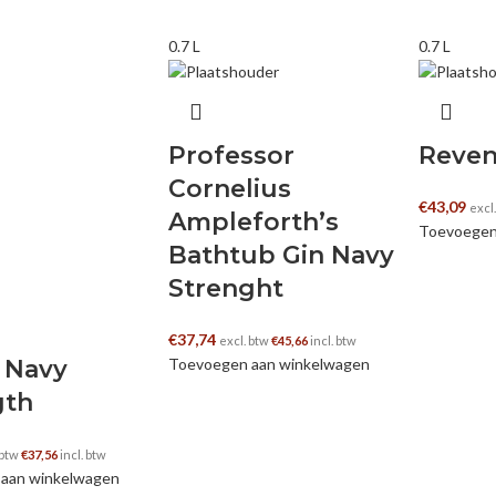
0.7 L
0.7 L
Professor
Reven
Cornelius
€
43,09
excl
Ampleforth’s
Toevoegen
Bathtub Gin Navy
Strenght
€
37,74
excl. btw
€
45,66
incl. btw
 Navy
Toevoegen aan winkelwagen
gth
 btw
€
37,56
incl. btw
aan winkelwagen