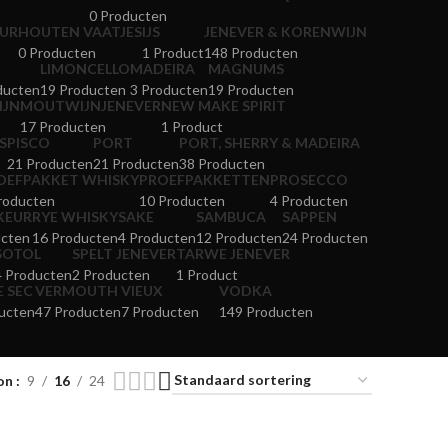
0 Producten
UR
HOUTEN VAATJES
IJS
JENEVER & KORENWIJN
0 Producten
1 Product
148 Producten
LIMONCELLO
MADEIRA
MAGNUMS
ducten
19 Producten
3 Producten
19 Producten
IJN
MOUTWIJNJENEVER
NEW MAKE SPIRIT
17 Producten
1 Product
S
PISCO
PORT
PORT, SHERRY & MADEIRA
21 Producten
21 Producten
38 Producten
OEFPAKKET WHISKY
PROEFPAKKETTEN
PROSECCO
roducten
10 Producten
4 Producten
KEUR
RYE WHISKY
SAKE
SAMBUCA
SAPPEN
ucten
16 Producten
4 Producten
12 Producten
24 Producten
SOTOL
SPELT JENEVER
TARWE JENEVER
4 Producten
2 Producten
1 Product
E SEC
VERMOUTH
VIEUX
VODKA
ucten
47 Producten
7 Producten
149 Producten
on
9
16
24