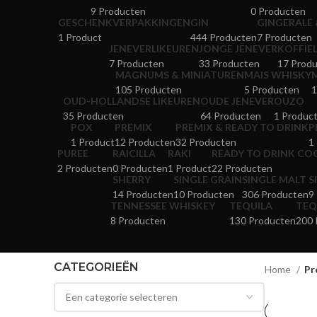
9 Producten
0 Producten
GESCHENKVERPAKKINGEN
GIN
GINGERALE 
1 Product
444 Producten
7 Producten
JENEVERLIKEUREN
JONGE JENEVER
KOFFIE
7 Producten
33 Producten
17 Prod
MAGNUMS & MINIATUREN
MAIS WHISKY
105 Producten
5 Producten
1
OUD-HOLLANDSE LIKEUREN
OUDE JENEVER
OUZO
35 Producten
64 Producten
1 Produc
POX
PREMIX
PREMIX & READY TO DRINK
P
1 Product
12 Producten
32 Producten
1
PUREE
RAICILLA
RAKI
READY TO DRINK CO
2 Producten
0 Producten
1 Product
22 Producten
SHERRY
SINGLE GRAIN
SINGLE MALT
S
14 Producten
10 Producten
306 Producten
9
TENNESSEE WHISKEY
TEQUILA
TEQ
8 Producten
130 Producten
200 
CATEGORIEËN
Home
Pr