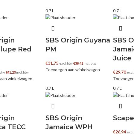
0.7 L
0.7 L
igin
SBS Origin Guyana
SBS O
lupe Red
PM
Jamai
Juice
€
31,75
excl. btw
€
38,42
incl. btw
Toevoegen aan winkelwagen
€
29,70
 btw
€
41,20
incl. btw
excl
aan winkelwagen
Toevoegen
0.7 L
0.7 L
igin
SBS Origin
Scape
ca TECC
Jamaica WPH
€
26,94
excl