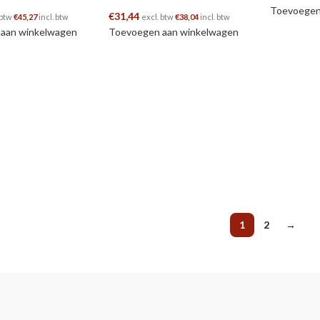
Toevoegen
€
31,44
 btw
€
45,27
incl. btw
excl. btw
€
38,04
incl. btw
aan winkelwagen
Toevoegen aan winkelwagen
1
2
→