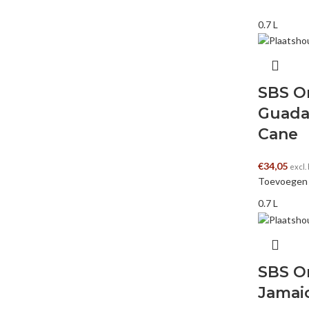
0.7 L
SBS Or
Guada
Cane
€
34,05
excl.
Toevoegen 
0.7 L
SBS Or
Jamai