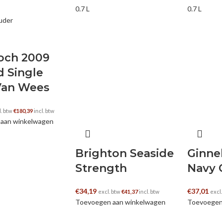
0.7 L
0.7 L
och 2009
d Single
Van Wees
l. btw
€
180,39
incl. btw
aan winkelwagen
Brighton Seaside
Ginne
Strength
Navy 
€
34,19
€
37,01
excl. btw
€
41,37
incl. btw
excl
Toevoegen aan winkelwagen
Toevoegen