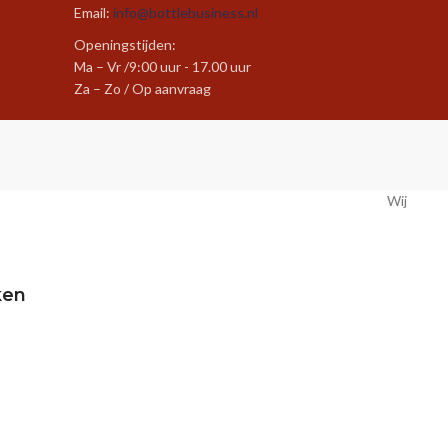
Email:
info@bottlebusiness.nl
Openingstijden:
Ma – Vr /9:00 uur - 17.00 uur
Za – Zo / Op aanvraag
Wij
ken