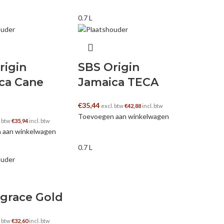
0.7 L
rigin
SBS Origin
ca Cane
Jamaica TECA
€
35,44
excl. btw
€
42,88
incl. btw
Toevoegen aan winkelwagen
. btw
€
35,94
incl. btw
 aan winkelwagen
0.7 L
grace Gold
. btw
€
32,60
incl. btw