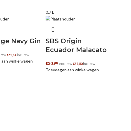
0.7 L
ge Navy Gin
SBS Origin
Ecuador Malacato
. btw
€
52,14
incl. btw
 aan winkelwagen
€
30,99
excl. btw
€
37,50
incl. btw
Toevoegen aan winkelwagen