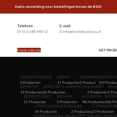
Gratis verzending voor bestellingen boven de €250
Telefoon
E-mail
+31 6 188 448 52
Info@bottlebusiness.nl
Drank selectie
HET PROE
GEEN CATEGORIE
ABSINT
AGUAMIEL
ALCOHOLV
0 Producten
11 Producten
1 Product
119 Produ
APERITIEF
APERITIEF & VERMOUTH
AQUAVIT
ARA
14 Producten
63 Producten
2 Producten
1 Pro
BLENDED MALT
BOEKEN
BOURBON
BOURB
11 Producten
5 Producten
46 Producten
566 Pr
CHOCOLADELIKEUR
CIDER
CITRUSLIKEU
14 Producten
2 Producten
23 Producten
GARNERINGEN & INGREDIËNTEN
GESCHENKVE