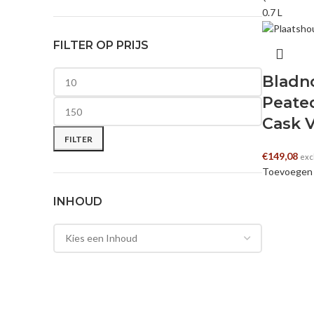
0.7 L
FILTER OP PRIJS
Bladn
Peate
Min. prijs
Max. prijs
Cask 
FILTER
€
149,08
exc
Toevoegen 
INHOUD